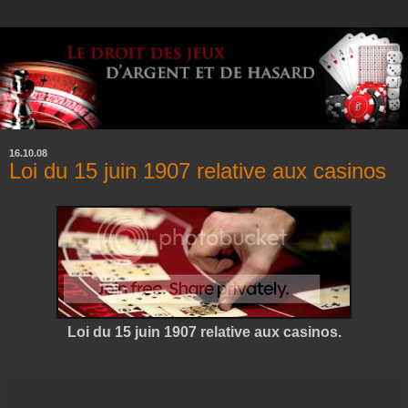
16.10.08
Loi du 15 juin 1907 relative aux casinos
Loi du 15 juin 1907 relative aux casinos.