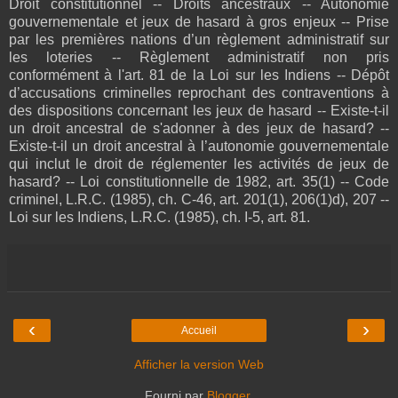
Droit constitutionnel ‑‑ Droits ancestraux ‑‑ Autonomie
gouvernementale et jeux de hasard à gros enjeux ‑‑ Prise
par les premières nations d’un règlement administratif sur
les loteries ‑‑ Règlement administratif non pris
conformément à l'art. 81 de la Loi sur les Indiens ‑‑ Dépôt
d’accusations criminelles reprochant des contraventions à
des dispositions concernant les jeux de hasard ‑‑ Existe‑t‑il
un droit ancestral de s'adonner à des jeux de hasard? ‑‑
Existe‑t‑il un droit ancestral à l’autonomie gouvernementale
qui inclut le droit de réglementer les activités de jeux de
hasard? ‑‑ Loi constitutionnelle de 1982, art. 35(1) ‑‑ Code
criminel, L.R.C. (1985), ch. C‑46, art. 201(1), 206(1)d), 207 ‑‑
Loi sur les Indiens, L.R.C. (1985), ch. I‑5, art. 81.
‹
›
Accueil
Afficher la version Web
Fourni par
Blogger
.