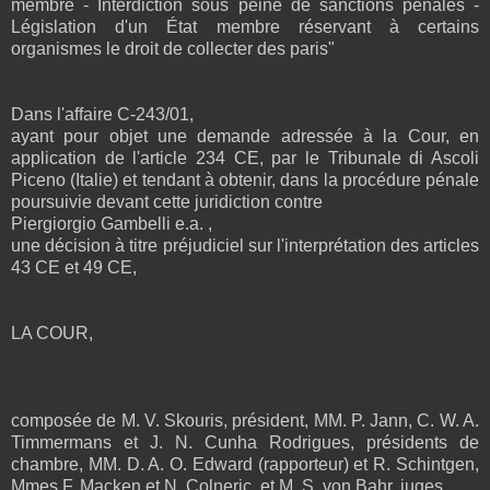
membre - Interdiction sous peine de sanctions pénales -
Législation d'un État membre réservant à certains
organismes le droit de collecter des paris"
Dans l'affaire C-243/01,
ayant pour objet une demande adressée à la Cour, en
application de l'article 234 CE, par le Tribunale di Ascoli
Piceno (Italie) et tendant à obtenir, dans la procédure pénale
poursuivie devant cette juridiction contre
Piergiorgio Gambelli e.a. ,
une décision à titre préjudiciel sur l'interprétation des articles
43 CE et 49 CE,
LA COUR,
composée de M. V. Skouris, président, MM. P. Jann, C. W. A.
Timmermans et J. N. Cunha Rodrigues, présidents de
chambre, MM. D. A. O. Edward (rapporteur) et R. Schintgen,
Mmes F. Macken et N. Colneric, et M. S. von Bahr, juges,