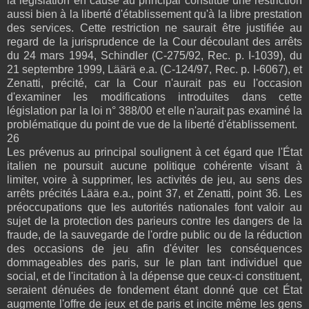
la législation en cause au principal constitue une restriction
aussi bien à la liberté d'établissement qu'à la libre prestation
des services. Cette restriction ne saurait être justifiée au
regard de la jurisprudence de la Cour découlant des arrêts
du 24 mars 1994, Schindler (C-275/92, Rec. p. I-1039), du
21 septembre 1999, Läärä e.a. (C-124/97, Rec. p. I-6067), et
Zenatti, précité, car la Cour n'aurait pas eu l'occasion
d'examiner les modifications introduites dans cette
législation par la loi n° 388/00 et elle n'aurait pas examiné la
problématique du point de vue de la liberté d'établissement.
26
Les prévenus au principal soulignent à cet égard que l'État
italien ne poursuit aucune politique cohérente visant à
limiter, voire à supprimer, les activités de jeu, au sens des
arrêts précités Läära e.a., point 37, et Zenatti, point 36. Les
préoccupations que les autorités nationales font valoir au
sujet de la protection des parieurs contre les dangers de la
fraude, de la sauvegarde de l'ordre public ou de la réduction
des occasions de jeu afin d'éviter les conséquences
dommageables des paris, sur le plan tant individuel que
social, et de l'incitation à la dépense que ceux-ci constituent,
seraient dénuées de fondement étant donné que cet État
augmente l'offre de jeux et de paris et incite même les gens