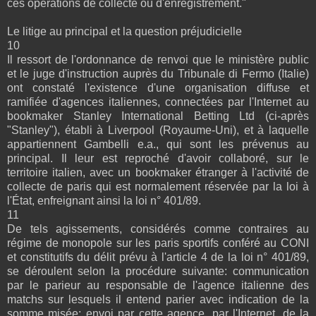
ces opérations de collecte ou d'enregistrement."
Le litige au principal et la question préjudicielle
10
Il ressort de l'ordonnance de renvoi que le ministère public
et le juge d'instruction auprès du Tribunale di Fermo (Italie)
ont constaté l'existence d'une organisation diffuse et
ramifiée d'agences italiennes, connectées par l'Internet au
bookmaker Stanley International Betting Ltd (ci-après
"Stanley"), établi à Liverpool (Royaume-Uni), et à laquelle
appartiennent Gambelli e.a., qui sont les prévenus au
principal. Il leur est reproché d'avoir collaboré, sur le
territoire italien, avec un bookmaker étranger à l'activité de
collecte de paris qui est normalement réservée par la loi à
l'État, enfreignant ainsi la loi n° 401/89.
11
De tels agissements, considérés comme contraires au
régime de monopole sur les paris sportifs conféré au CONI
et constitutifs du délit prévu à l'article 4 de la loi n° 401/89,
se déroulent selon la procédure suivante: communication
par le parieur au responsable de l'agence italienne des
matchs sur lesquels il entend parier avec indication de la
somme misée; envoi par cette agence, par l'Internet, de la