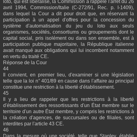
loto, qui est libéralisé, la Commission a rappelé l'arrêt du 26
avril 1994, Commission/Italie (C-272/91, Rec. p. I-1409),
dans lequel la Cour a dit pour droit que, en réservant la
participation à un appel d'offres pour la concession du
système d'automatisation du jeu du loto aux seuls
organismes, sociétés, consortiums ou groupements dont le
capital social, pris isolément ou dans son ensemble, est à
participation publique majoritaire, la République italienne
avait manqué aux obligations qui lui incombent notamment
en vertu du traité CE.
Réponse de la Cour
44
Il convient, en premier lieu, d'examiner si une législation
telle que la loi n° 401/89 en cause dans l'affaire au principal
constitue une restriction à la liberté d'établissement.
45
Il y a lieu de rappeler que les restrictions à la liberté
d'établissement des ressortissants d'un État membre sur le
territoire d'un autre État membre, y compris les restrictions à
la création d'agences, de succursales ou de filiales, sont
interdites par l'article 43 CE.
46
Dans la mesure où une société, telle que Stanley, établie