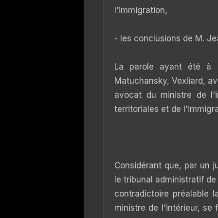
l'immigration,
- les conclusions de M. Jea
La parole ayant été à
Matuchansky, Vexliard, av
avocat du ministre de l'in
territoriales et de l'immigra
Considérant que, par un j
le tribunal administratif 
contradictoire préalable 
ministre de l'intérieur, s