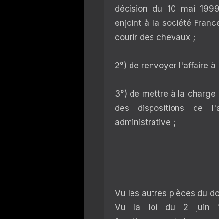
décision du 10 mai 1999 
enjoint à la société France
courir des chevaux ;
2°) de renvoyer l'affaire à
3°) de mettre à la charge 
des dispositions de l
administrative ;
Vu les autres pièces du do
Vu la loi du 2 juin 18