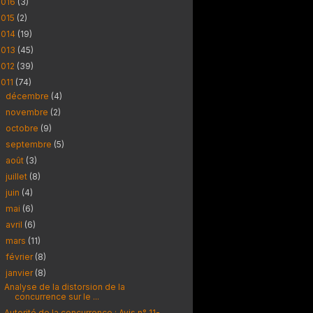
2016
(3)
2015
(2)
2014
(19)
2013
(45)
2012
(39)
2011
(74)
décembre
(4)
►
novembre
(2)
►
octobre
(9)
►
septembre
(5)
►
août
(3)
►
juillet
(8)
►
juin
(4)
►
mai
(6)
►
avril
(6)
►
mars
(11)
►
février
(8)
►
janvier
(8)
▼
Analyse de la distorsion de la
concurrence sur le ...
Autorité de la concurrence : Avis n° 11-