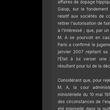
affaires de dopage hippiqu
Galop, sur le fondement 
relatif aux sociétés de
c
retirer l'autorisation de fa
à l'intéressé ; que, par 
M. A se pourvoit en cass
Paris a confirmé le jugeme
janvier 2007 rejetant s
l’État à lui verser une
résultant pour lui de la dé
Considérant que, pour rej
M. A, la cour administ
ministérielle du 10 mai 19
des circonstances de l'e
été interpellé dans la nu