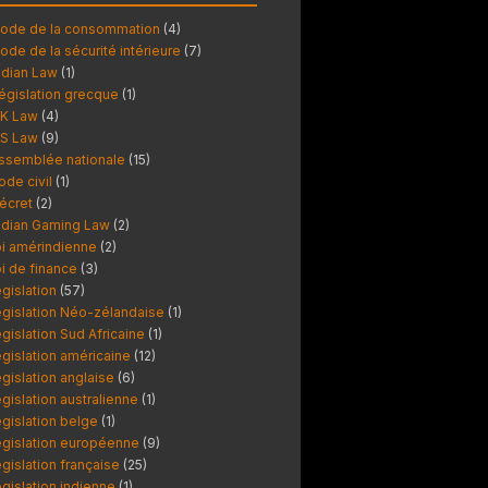
ode de la consommation
(4)
ode de la sécurité intérieure
(7)
ndian Law
(1)
égislation grecque
(1)
K Law
(4)
S Law
(9)
ssemblée nationale
(15)
ode civil
(1)
écret
(2)
ndian Gaming Law
(2)
oi amérindienne
(2)
oi de finance
(3)
égislation
(57)
égislation Néo-zélandaise
(1)
égislation Sud Africaine
(1)
égislation américaine
(12)
égislation anglaise
(6)
égislation australienne
(1)
égislation belge
(1)
égislation européenne
(9)
égislation française
(25)
égislation indienne
(1)