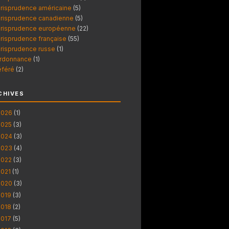
urisprudence américaine
(5)
urisprudence canadienne
(5)
urisprudence européenne
(22)
urisprudence française
(55)
urisprudence russe
(1)
rdonnance
(1)
éféré
(2)
CHIVES
2026
(1)
2025
(3)
2024
(3)
2023
(4)
2022
(3)
2021
(1)
2020
(3)
2019
(3)
2018
(2)
2017
(5)