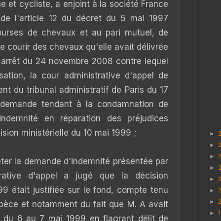
e et cycliste, a enjoint à la société France
de l'article 12 du décret du 5 mai 1997
ourse
s de chevaux et au pari mutuel, de
ire courir des chevaux qu'elle avait délivrée
un arrêt du 24 novembre 2008 contre lequel
ation, la cour administrative d'appel de
nt du tribunal administratif de Paris du 17
a demande tendant à la condamnation de
 indemnité en réparation des préjudices
cision ministérielle du 10 mai 1999 ;
►
►
►
eter la demande d'indemnité présentée par
►
rative d'appel a jugé que la décision
►
99 était justifiée sur le fond, compte tenu
►
►
spèce et notamment du fait que M. A avait
►
it du 6 au 7 mai 1999 en flagrant délit de