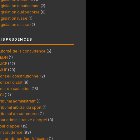
égislation mauricienne
(2)
égislation québecoise
(6)
égislation russe
(1)
égislation suisse
(2)
RISPRUDENCES
utorité de la concurrence
(5)
EDH
(1)
JCE
(22)
JUE
(20)
onseil constitutionnel
(2)
onseil d'Etat
(9)
our de cassation
(18)
GI
(12)
ribunal administratif
(1)
ribunal arbitral du sport
(1)
ribunal de commerce
(1)
our administrative d'appel
(3)
our d'appel
(15)
urisprudence
(93)
urisprudence Sud Africaine
(1)