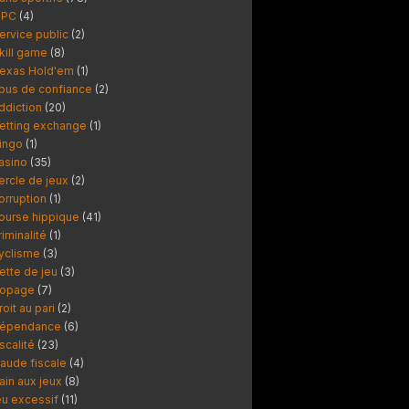
PC
(4)
ervice public
(2)
kill game
(8)
exas Hold'em
(1)
bus de confiance
(2)
ddiction
(20)
etting exchange
(1)
ingo
(1)
asino
(35)
ercle de jeux
(2)
orruption
(1)
ourse hippique
(41)
riminalité
(1)
yclisme
(3)
ette de jeu
(3)
opage
(7)
roit au pari
(2)
épendance
(6)
iscalité
(23)
raude fiscale
(4)
ain aux jeux
(8)
eu excessif
(11)