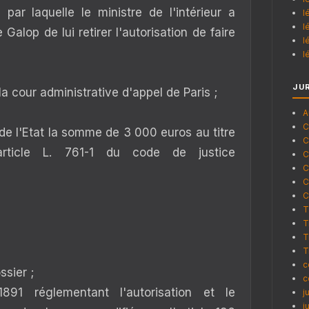
par laquelle le ministre de l'intérieur a
l
l
 Galop de lui retirer l'autorisation de faire
l
l
JU
 la cour administrative d'appel de Paris ;
A
C
de l'Etat la somme de 3 000 euros au titre
C
'article L. 761-1 du code de justice
C
C
C
C
T
T
T
T
c
ssier ;
c
91 réglementant l'autorisation et le
j
j