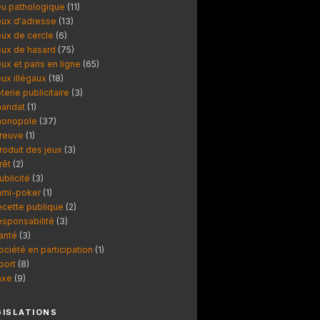
eu pathologique
(11)
eux d'adresse
(13)
eux de cercle
(6)
eux de hasard
(75)
eux et paris en ligne
(65)
eux illégaux
(18)
oterie publicitaire
(3)
andat
(1)
onopole
(37)
reuve
(1)
roduit des jeux
(3)
rêt
(2)
ublicité
(3)
ami-poker
(1)
ecette publique
(2)
esponsabilité
(3)
anté
(3)
ociété en participation
(1)
port
(8)
axe
(9)
GISLATIONS