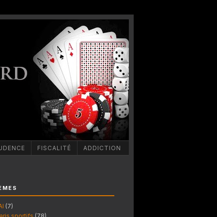
UDENCE
FISCALITÉ
ADDICTION
ÈMES
AI
(7)
aris sportifs
(78)