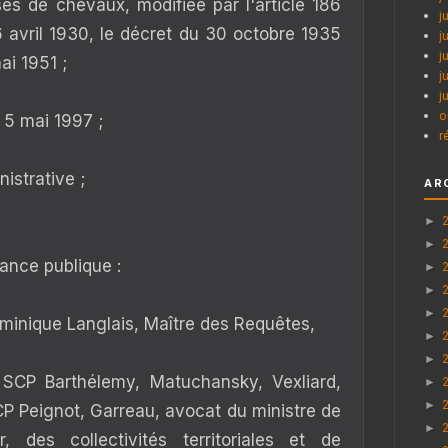
se
s de chevaux, modifiée par l'article 186
j
6 avril 1930, le décret du 30 octobre 1935
j
j
ai 1951 ;
j
j
o
 5 mai 1997 ;
r
istrative ;
AR
►
►
ance publique :
►
►
►
ominique Langlais, Maître des Requêtes,
►
►
 SCP Barthélemy, Matuchansky, Vexliard,
►
►
CP Peignot, Garreau, avocat du ministre de
►
er, des collectivités territoriales et de