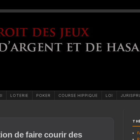
RI
LOTERIE
POKER
COURSE HIPPIQUE
LOI
JURISPR
TH
tion de faire courir des
F
P