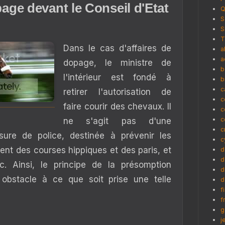
ge devant le Conseil d'Etat
Q
S
S
T
Dans le cas d'affaires de
a
a
dopage, le ministre de
b
l'intérieur est fondé à
b
c
retirer l'autorisation de
c
faire courir des chevaux. Il
c
c
ne s'agit pas d'une
c
ure de police, destinée à prévenir les
c
ent des courses hippiques et des paris, et
d
d
ic. Ainsi, le principe de la présomption
d
 obstacle à ce que soit prise une telle
d
f
f
g
j