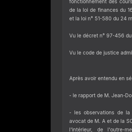
fonctionnement des
cour
de la loi de finances du 1
et la loi n° 51-580 du 24 m
Vu le décret n° 97-456 du
Vu le code de justice admin
Après avoir entendu en sé
- le rapport de M. Jean-D
- les observations de la
avocat de M. A et de la S
l'intérieur, de l'outre-m