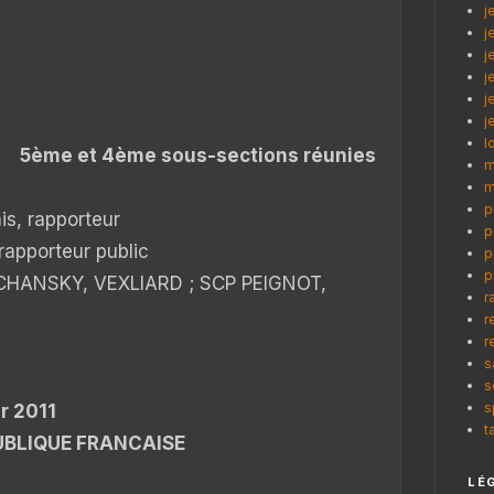
j
j
j
j
j
j
l
5ème et 4ème sous-sections réunies
m
m
p
s, rapporteur
p
 rapporteur public
p
p
HANSKY, VEXLIARD ; SCP PEIGNOT,
r
r
r
s
s
s
er 2011
t
UBLIQUE FRANCAISE
LÉ