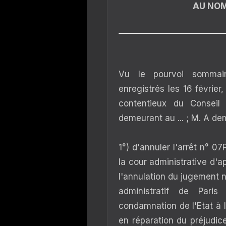
AU NOM
Vu le pourvoi sommair
enregistrés les 16 février
contentieux du Conseil 
demeurant au ... ; M. A de
1°) d'annuler l'arrêt n°
la cour administrative d'a
l'annulation du jugement n
administratif de Pari
condamnation de l'Etat à 
en réparation du préjudice