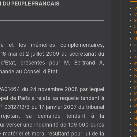
 DU PEUPLE FRANCAIS
C
C
I
L
U
U
e et les mémoires complémentaires,
a
c
, 18 mai et 2 juillet 2009 au secrétariat du
d
d'Etat, présentés pour M. Bertrand A,
i
l
mande au Conseil d'Etat :
l
l
l
 07PA01464 du 24 novembre 2008 par lequel
l
ppel de Paris a rejeté sa requête tendant à
l
l
° 0312712/3 du 17 janvier 2007 du tribunal
l
s rejetant sa demande tendant à la
l
lui verser une indemnité de 109 000 euros
l
l
 matériel et moral résultant pour lui de la
l