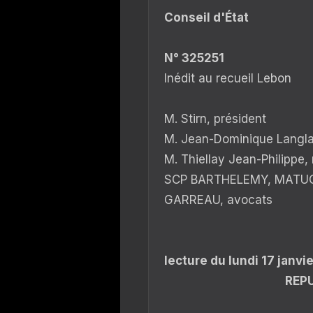
Conseil d'État
N° 325251
Inédit au recueil Lebon
M. Stirn, président
M. Jean-Dominique Langlai
M. Thiellay Jean-Philippe,
SCP BARTHELEMY, MATUC
GARREAU, avocats
lecture du lundi 17 janvi
REP