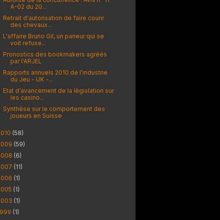
A-02 du 20...
Retrait d'autorisation de faire courir
des chevaux...
L'affaire Bruno Gil, un parieur qui se
voit refuse...
Pronostics des bookmakers agréés
par l'ARJEL
Rapports annuels 2010 de l'industrie
du Jeu - UK -...
Etat d'avancement de la législation sur
les casino...
Synthèse sur le comportement des
joueurs en Suisse
2010
(58)
2009
(59)
2008
(6)
2007
(11)
2006
(1)
2005
(1)
2003
(1)
1999
(1)