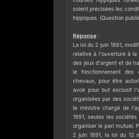
courses hippiques rurale
soient précisées les condi
hippiques. (Question publi
Réponse
:
La loi du 2 juin 1891, modif
relative à l'ouverture à l
des jeux d'argent et de ha
le fonctionnement des
chevaux, pour être autor
avoir pour but exclusif l
organisées par des sociét
le ministre chargé de l'a
1891, seules les société
organiser le pari mutuel. 
2 juin 1891, la loi du 12 