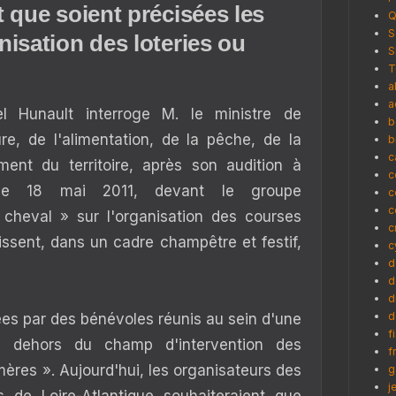
t que soient précisées les
Q
S
nisation des loteries ou
S
T
a
a
l Hunault interroge M. le ministre de
b
ture, de l'alimentation, de la pêche, de la
b
c
ment du territoire, après son audition à
c
e le 18 mai 2011, devant le groupe
c
c
 cheval » sur l'organisation des courses
c
issent, dans un cadre champêtre et festif,
c
d
d
d
d
es par des bénévoles réunis au sein d'une
f
en dehors du champ d'intervention des
f
mères ». Aujourd'hui, les organisateurs des
g
j