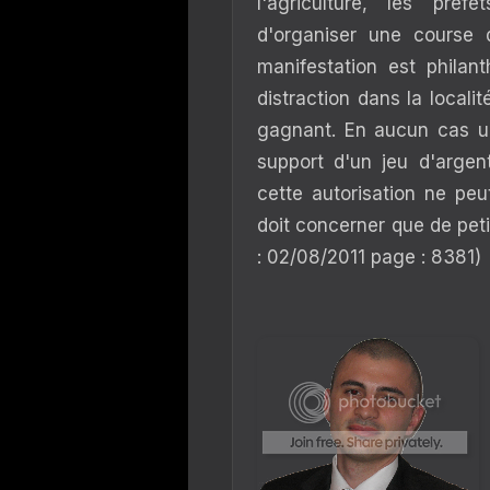
l'agriculture, les préf
d'organiser une course 
manifestation est philan
distraction dans la localit
gagnant. En aucun cas un
support d'un jeu d'argent,
cette autorisation ne pe
doit concerner que de pe
: 02/08/2011 page : 8381)