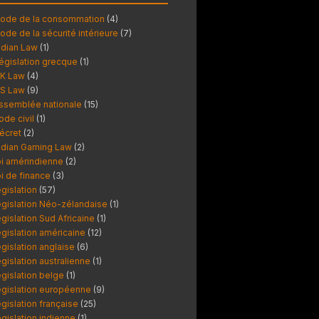
ode de la consommation
(4)
ode de la sécurité intérieure
(7)
ndian Law
(1)
égislation grecque
(1)
K Law
(4)
S Law
(9)
ssemblée nationale
(15)
ode civil
(1)
écret
(2)
ndian Gaming Law
(2)
oi amérindienne
(2)
oi de finance
(3)
égislation
(57)
égislation Néo-zélandaise
(1)
égislation Sud Africaine
(1)
égislation américaine
(12)
égislation anglaise
(6)
égislation australienne
(1)
égislation belge
(1)
égislation européenne
(9)
égislation française
(25)
égislation indienne
(1)