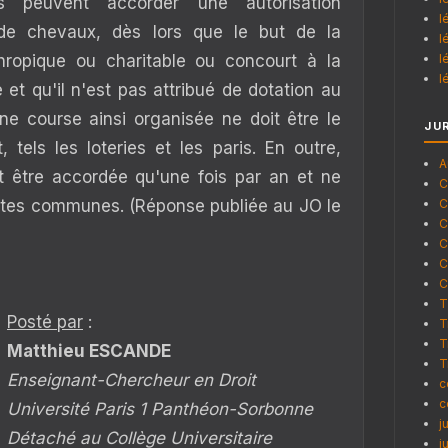
ets peuvent accorder une autorisation
l
de chevaux, dès lors que le but de la
l
thropique ou charitable ou concourt à la
l
l
é et qu'il n'est pas attribué de dotation au
e course ainsi organisée ne doit être le
JU
 tels les loteries et les paris. En outre,
A
ut être accordée qu'une fois par an et ne
C
tites communes. (Réponse publiée au JO le
C
C
C
C
C
T
Posté par
:
T
T
Matthieu ESCANDE
T
Enseignant-Chercheur en Droit
c
c
Université Paris 1 Panthéon-Sorbonne
j
Détaché au Collège Universitaire
j