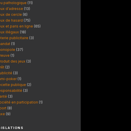
eu pathologique
(11)
eux d'adresse
(13)
eux de cercle
(6)
eux de hasard
(75)
eux et paris en ligne
(65)
eux illégaux
(18)
oterie publicitaire
(3)
andat
(1)
onopole
(37)
reuve
(1)
roduit des jeux
(3)
rêt
(2)
ublicité
(3)
ami-poker
(1)
ecette publique
(2)
esponsabilité
(3)
anté
(3)
ociété en participation
(1)
port
(8)
axe
(9)
GISLATIONS