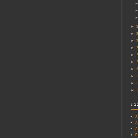
►
►
►
►
►
►
►
►
►
►
LO
A
A
A
F