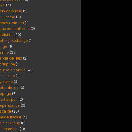
PC
(4)
ervice public
(2)
kill game
(8)
exas Hold'em
(1)
bus de confiance
(2)
ddiction
(20)
etting exchange
(1)
ingo
(1)
asino
(35)
ercle de jeux
(2)
orruption
(1)
ourse hippique
(41)
riminalité
(1)
yclisme
(3)
ette de jeu
(3)
opage
(7)
roit au pari
(2)
épendance
(6)
iscalité
(23)
raude fiscale
(4)
ain aux jeux
(8)
eu excessif
(11)