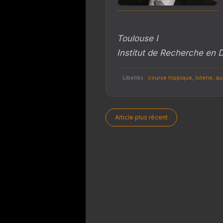
Toulouse I
Institut de Recherche en D
Libellés :
course hippique
,
loterie
,
qu
Article plus récent