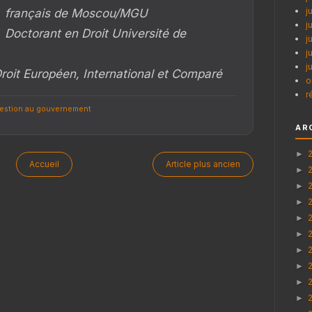
j
français de Moscou/MGU
j
Doctorant en Droit Université de
j
j
j
roit Européen, International et Comparé
o
r
estion au gouvernement
AR
►
Accueil
Article plus ancien
►
►
►
►
►
►
►
►
►