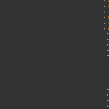
►
►
►
►
►
▼