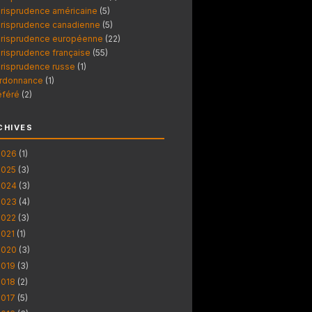
urisprudence américaine
(5)
urisprudence canadienne
(5)
urisprudence européenne
(22)
urisprudence française
(55)
urisprudence russe
(1)
rdonnance
(1)
éféré
(2)
CHIVES
2026
(1)
2025
(3)
2024
(3)
2023
(4)
2022
(3)
2021
(1)
2020
(3)
2019
(3)
2018
(2)
2017
(5)