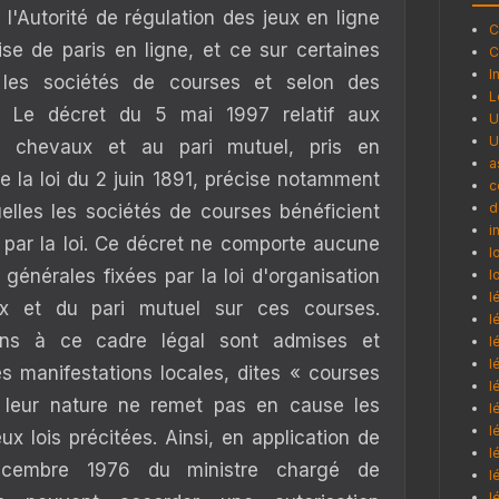
l'Autorité de régulation des jeux en ligne
C
ise de paris en ligne, et ce sur certaines
C
I
 les sociétés de courses et selon des
L
s. Le décret du 5 mai 1997 relatif aux
U
U
e chevaux et au pari mutuel, pris en
a
 de la loi du 2 juin 1891, précise notamment
c
d
uelles les sociétés de courses bénéficient
i
 par la loi. Ce décret ne comporte aucune
l
générales fixées par la loi d'organisation
l
l
x et du pari mutuel sur ces courses.
l
ions à ce cadre légal sont admises et
l
l
s manifestations locales, dites « courses
l
 leur nature ne remet pas en cause les
l
l
x lois précitées. Ainsi, en application de
l
décembre 1976 du ministre chargé de
l
l