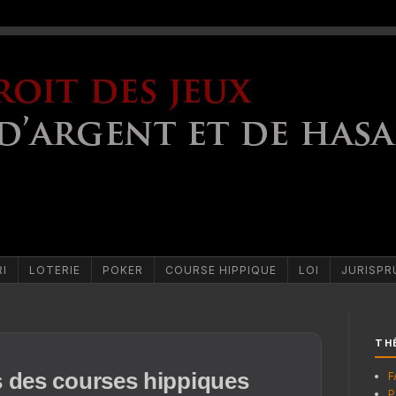
RI
LOTERIE
POKER
COURSE HIPPIQUE
LOI
JURISPR
TH
s des courses hippiques
F
P