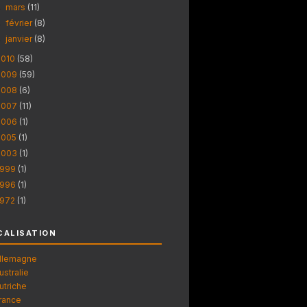
mars
(11)
►
février
(8)
►
janvier
(8)
►
2010
(58)
2009
(59)
2008
(6)
2007
(11)
2006
(1)
2005
(1)
2003
(1)
1999
(1)
1996
(1)
1972
(1)
CALISATION
llemagne
ustralie
utriche
rance