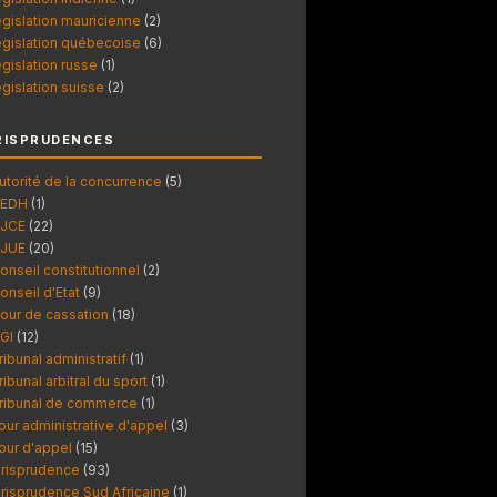
égislation mauricienne
(2)
égislation québecoise
(6)
égislation russe
(1)
égislation suisse
(2)
RISPRUDENCES
utorité de la concurrence
(5)
EDH
(1)
JCE
(22)
JUE
(20)
onseil constitutionnel
(2)
onseil d'Etat
(9)
our de cassation
(18)
GI
(12)
ribunal administratif
(1)
ribunal arbitral du sport
(1)
ribunal de commerce
(1)
our administrative d'appel
(3)
our d'appel
(15)
urisprudence
(93)
urisprudence Sud Africaine
(1)