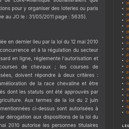
s de Loire-Atlantique souhaiteraient que
j
tions pour y organiser des loteries ou paris
j
j
ée au JO le : 31/05/2011 page : 5635).
j
j
j
l
iée en dernier lieu par la loi du 12 mai 2010
m
m
a concurrence et à la régulation du secteur
p
sard en ligne, réglemente l'autorisation et
p
 courses de chevaux ; les courses de
p
p
isées, doivent répondre à deux critères :
r
'amélioration de la race chevaline et être
r
r
és dont les statuts ont été approuvés par
s
griculture. Aux termes de la loi du 2 juin
s
s
s mentionnées ci-dessus sont autorisées à
t
Par dérogation aux dispositions de la loi du
mai 2010 autorise les personnes titulaires
LÉ