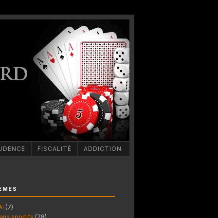
UDENCE
FISCALITÉ
ADDICTION
ÈMES
AI
(7)
aris sportifs
(78)