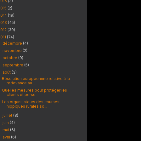
2016
(3)
2015
(2)
2014
(19)
2013
(45)
2012
(39)
2011
(74)
décembre
(4)
►
novembre
(2)
►
octobre
(9)
►
septembre
(5)
►
août
(3)
▼
Résolution européennne relative à la
redevance au ...
Quelles mesures pour protéger les
clients et perso...
Les organisateurs des courses
hippiques rurales so...
juillet
(8)
►
juin
(4)
►
mai
(6)
►
avril
(6)
►