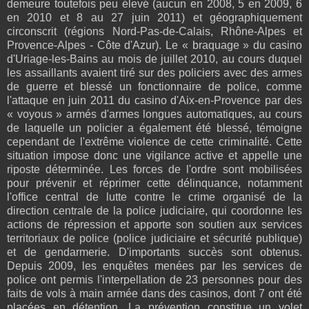
demeure toutefois peu élevé (aucun en 2008, 5 en 2009, 6
en 2010 et 8 au 27 juin 2011) et géographiquement
circonscrit (régions Nord-Pas-de-Calais, Rhône-Alpes et
Provence-Alpes - Côte d'Azur). Le « braquage » du casino
d'Uriage-les-Bains au mois de juillet 2010, au cours duquel
les assaillants avaient tiré sur des policiers avec des armes
de guerre et blessé un fonctionnaire de police, comme
l'attaque en juin 2011 du casino d'Aix-en-Provence par des
« voyous » armés d'armes longues automatiques, au cours
de laquelle un policier a également été blessé, témoigne
cependant de l'extrême violence de cette criminalité. Cette
situation impose donc une vigilance active et appelle une
riposte déterminée. Les forces de l'ordre sont mobilisées
pour prévenir et réprimer cette délinquance, notamment
l'office central de lutte contre le crime organisé de la
direction centrale de la police judiciaire, qui coordonne les
actions de répression et apporte son soutien aux services
territoriaux de police (police judiciaire et sécurité publique)
et de gendarmerie. D'importants succès sont obtenus.
Depuis 2009, les enquêtes menées par les services de
police ont permis l'interpellation de 23 personnes pour des
faits de vols à main armée dans des casinos, dont 7 ont été
placées en détention. La prévention constitue un volet