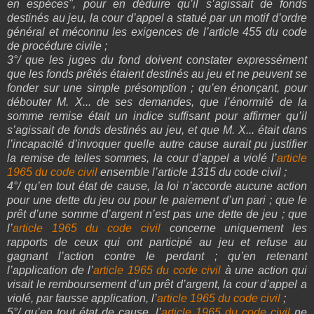
en espèces", pour en déduire qu’il s’agissait de fonds
destinés au jeu, la cour d’appel a statué par un motif d’ordre
général et méconnu les exigences de l’article 455 du code
de procédure civile ;
3°/ que les juges du fond doivent constater expressément
que les fonds prêtés étaient destinés au jeu et ne peuvent se
fonder sur une simple présomption ; qu’en énonçant, pour
débouter M. X... de ses demandes, que l’énormité de la
somme remise était un indice suffisant pour affirmer qu’il
s’agissait de fonds destinés au jeu, et que M. X... était dans
l’incapacité d’invoquer quelle autre cause aurait pu justifier
la remise de telles sommes, la cour d’appel a violé l’
article
1965 du code civil
ensemble l’article 1315 du code civil ;
4°/ qu’en tout état de cause, la loi n’accorde aucune action
pour une dette du jeu ou pour le paiement d’un pari ; que le
prêt d’une somme d’argent n’est pas une dette de jeu ; que
l’
article 1965 du code civil
concerne uniquement les
rapports de ceux qui ont participé au jeu et refuse au
gagnant l’action contre le perdant ; qu’en retenant
l’application de l’
article 1965 du code civil
à une action qui
visait le remboursement d’un prêt d’argent, la cour d’appel a
violé, par fausse application, l’
article 1965 du code civil
;
5°/ qu’en tout état de cause, l’
article 1965 du code civil
ne