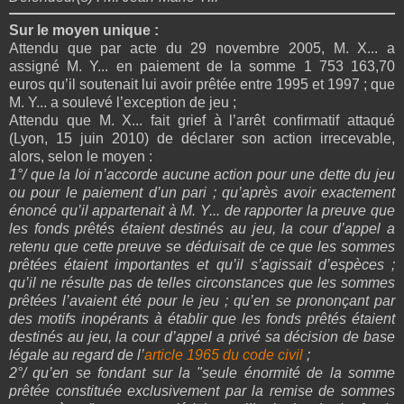
Sur le moyen unique :
Attendu que par acte du 29 novembre 2005, M. X... a
assigné M. Y... en paiement de la somme 1 753 163,70
euros
qu’il soutenait lui avoir prêtée entre 1995 et 1997 ; que
M. Y... a soulevé l’exception de jeu ;
Attendu que M. X... fait grief à l’arrêt
confirmatif
attaqué
(
Lyon
, 15 juin 2010) de déclarer son action irrecevable,
alors, selon le moyen :
1°/ que la loi n’accorde aucune action pour une dette du jeu
ou pour le paiement d’un pari ; qu’après avoir exactement
énoncé qu’il appartenait à M. Y... de rapporter la preuve que
les fonds prêtés étaient destinés au jeu, la cour d’appel a
retenu que cette preuve se déduisait de ce que les sommes
prêtées étaient importantes et qu’il s’agissait d’espèces ;
qu’il ne résulte pas de telles circonstances que les sommes
prêtées l’avaient été pour le jeu ; qu’en se prononçant par
des motifs inopérants à établir que les fonds prêtés étaient
destinés au jeu, la cour d’appel a privé sa décision de base
légale au regard de l’
article 1965 du code civil
;
2°/ qu’en se fondant sur la "seule énormité de la somme
prêtée constituée exclusivement par la remise de sommes