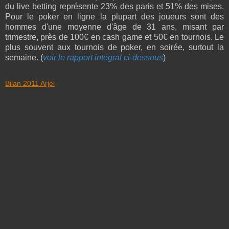
du live betting représente 23% des paris et 51% des mises.
Pour le poker en ligne la plupart des joueurs sont des
hommes d'une moyenne d'âge de 31 ans, misant par
trimestre, près de 100€ en cash game et 50€ en tournois. Le
plus souvent aux tournois de poker, en soirée, surtout la
semaine. (
voir le rapport intégral ci-dessous
)
Bilan 2011 Arjel