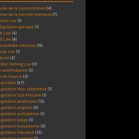
ode de la consommation
(4)
ode de la sécurité intérieure
(7)
ndian Law
(1)
égislation grecque
(1)
K Law
(4)
S Law
(9)
ssemblée nationale
(15)
ode civil
(1)
écret
(2)
ndian Gaming Law
(2)
oi amérindienne
(2)
oi de finance
(3)
égislation
(57)
égislation Néo-zélandaise
(1)
égislation Sud Africaine
(1)
égislation américaine
(12)
égislation anglaise
(6)
égislation australienne
(1)
égislation belge
(1)
égislation européenne
(9)
égislation française
(25)
égislation indienne
(1)