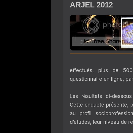
ARJEL 2012
effectués, plus de 50
questionnaire en ligne, pa
Les résultats ci-dessou
Cette enquête présente, po
au profil socioprofessi
d’études, leur niveau de r