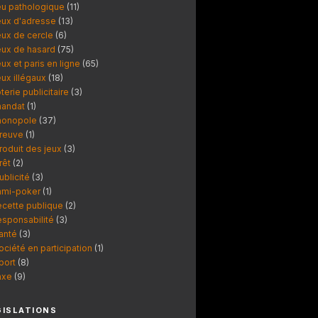
eu pathologique
(11)
eux d'adresse
(13)
eux de cercle
(6)
eux de hasard
(75)
eux et paris en ligne
(65)
eux illégaux
(18)
oterie publicitaire
(3)
andat
(1)
onopole
(37)
reuve
(1)
roduit des jeux
(3)
rêt
(2)
ublicité
(3)
ami-poker
(1)
ecette publique
(2)
esponsabilité
(3)
anté
(3)
ociété en participation
(1)
port
(8)
axe
(9)
GISLATIONS