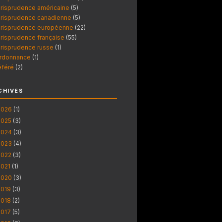
urisprudence américaine
(5)
urisprudence canadienne
(5)
urisprudence européenne
(22)
urisprudence française
(55)
urisprudence russe
(1)
rdonnance
(1)
éféré
(2)
CHIVES
2026
(1)
2025
(3)
2024
(3)
2023
(4)
2022
(3)
2021
(1)
2020
(3)
2019
(3)
2018
(2)
2017
(5)