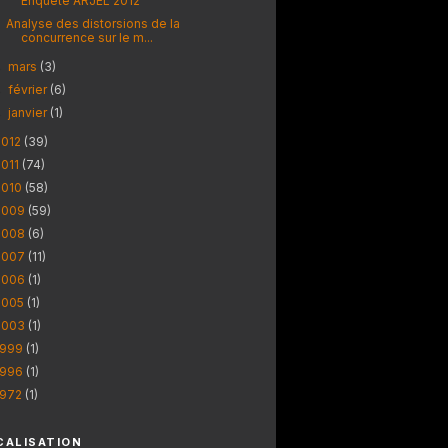
Enquête ARJEL 2012
Analyse des distorsions de la
concurrence sur le m...
mars
(3)
►
février
(6)
►
janvier
(1)
►
2012
(39)
2011
(74)
2010
(58)
2009
(59)
2008
(6)
2007
(11)
2006
(1)
2005
(1)
2003
(1)
1999
(1)
1996
(1)
1972
(1)
CALISATION