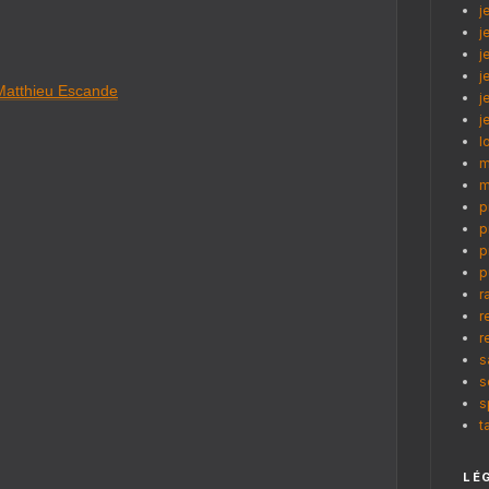
j
j
j
j
Matthieu Escande
j
j
l
m
m
p
p
p
p
r
r
r
s
s
s
t
LÉ