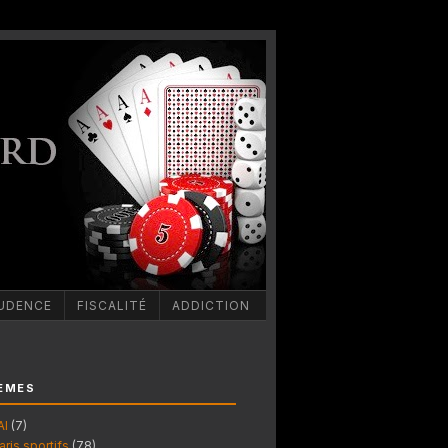
UDENCE
FISCALITÉ
ADDICTION
ÈMES
AI
(7)
aris sportifs
(78)