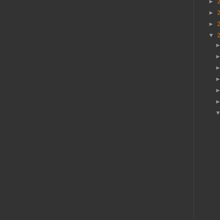
►
►
►
▼