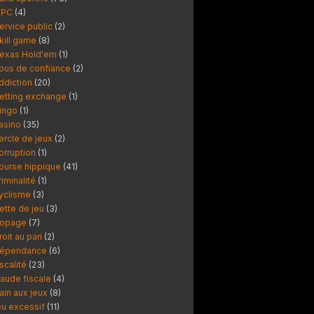
PC
(4)
ervice public
(2)
kill game
(8)
exas Hold'em
(1)
bus de confiance
(2)
ddiction
(20)
etting exchange
(1)
ingo
(1)
asino
(35)
ercle de jeux
(2)
orruption
(1)
ourse hippique
(41)
riminalité
(1)
yclisme
(3)
ette de jeu
(3)
opage
(7)
roit au pari
(2)
épendance
(6)
iscalité
(23)
raude fiscale
(4)
ain aux jeux
(8)
eu excessif
(11)