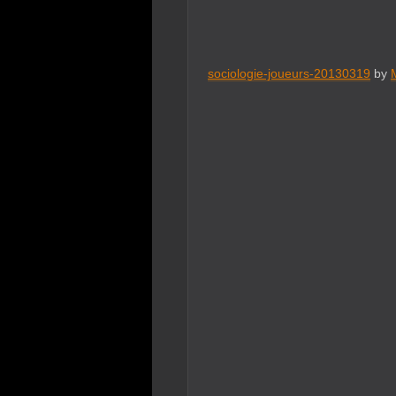
sociologie-joueurs-20130319
by