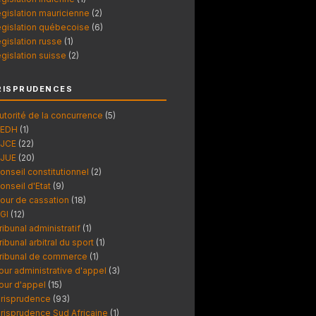
égislation mauricienne
(2)
égislation québecoise
(6)
égislation russe
(1)
égislation suisse
(2)
RISPRUDENCES
utorité de la concurrence
(5)
EDH
(1)
JCE
(22)
JUE
(20)
onseil constitutionnel
(2)
onseil d'Etat
(9)
our de cassation
(18)
GI
(12)
ribunal administratif
(1)
ribunal arbitral du sport
(1)
ribunal de commerce
(1)
our administrative d'appel
(3)
our d'appel
(15)
urisprudence
(93)
urisprudence Sud Africaine
(1)