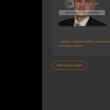
Libellés :
addiction
,
ARJEL
,
dépendan
sociologie
,
travaux
Article plus récent