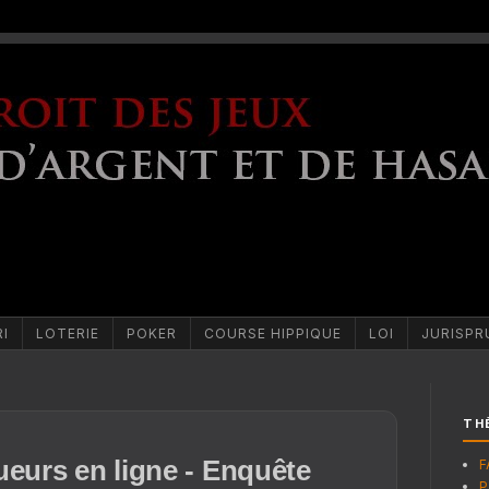
RI
LOTERIE
POKER
COURSE HIPPIQUE
LOI
JURISPR
TH
ueurs en ligne - Enquête
F
P