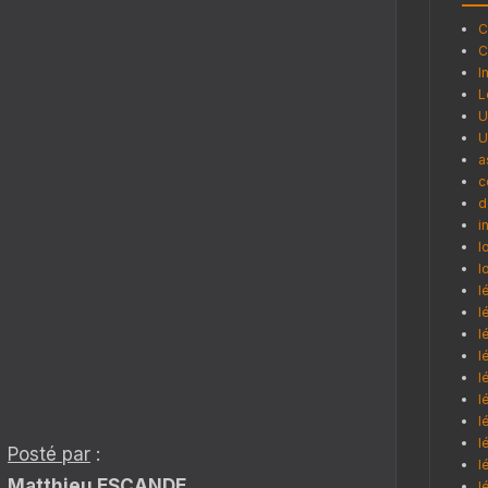
C
C
I
L
U
U
a
c
d
i
l
l
l
l
l
l
l
l
l
l
Posté par
:
l
Matthieu ESCANDE
l