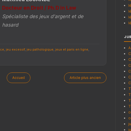
l
Docteur en Droit / Ph.D in Law
l
Spécialiste des jeux d'argent et de
l
l
hasard
JU
A
ce
,
jeu excessif
,
jeu pathologique
,
jeux et paris en ligne
,
C
C
C
C
C
Accueil
Article plus ancien
C
T
T
T
T
c
c
j
j