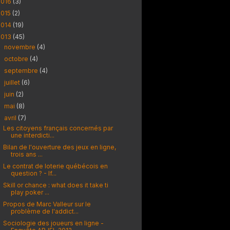
2016
(3)
2015
(2)
2014
(19)
2013
(45)
novembre
(4)
►
octobre
(4)
►
septembre
(4)
►
juillet
(6)
►
juin
(2)
►
mai
(8)
►
avril
(7)
▼
Les citoyens français concernés par
une interdicti...
Bilan de l'ouverture des jeux en ligne,
trois ans ...
Le contrat de loterie québécois en
question ? - If...
Skill or chance : what does it take ti
play poker ...
Propos de Marc Valleur sur le
problème de l'addict...
Sociologie des joueurs en ligne -