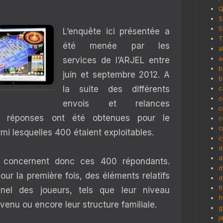
Q
S
S
L’enquête ici présentée a
T
été menée par les
a
a
services de l’ARJEL entre
b
juin et septembre 2012. A
b
la suite des différents
c
c
envois et relances
c
0 réponses ont été obtenues pour le
c
c
rmi lesquelles 400 étaient exploitables.
c
d
d
s concernent donc ces 400 répondants.
d
ur la première fois, des éléments relatifs
d
f
onnel des joueurs, tels que leur niveau
f
evenu ou encore leur structure familiale.
g
j