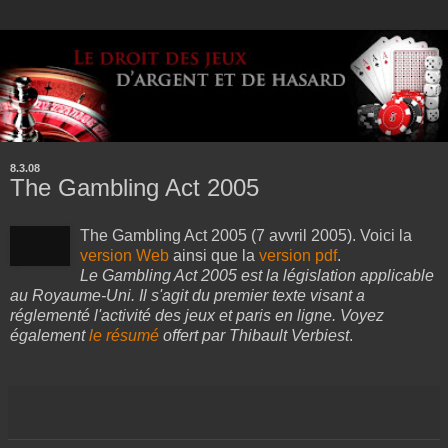
8.3.08
The Gambling Act 2005
The Gambling Act 2005 (7 avvril 2005). Voici la
version Web
ainsi que la
version pdf
.
Le Gambling Act 2005 est la législation applicable
au Royaume-Uni. Il s'agit du premier texte visant a
réglementé l'activité des jeux et paris en ligne. Voyez
également
le résumé
offert par Thibault Verbiest
.