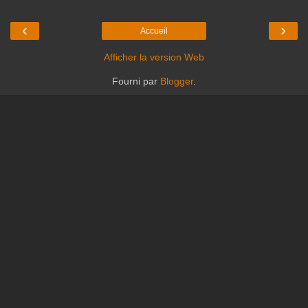
‹
›
Accueil
Afficher la version Web
Fourni par
Blogger
.