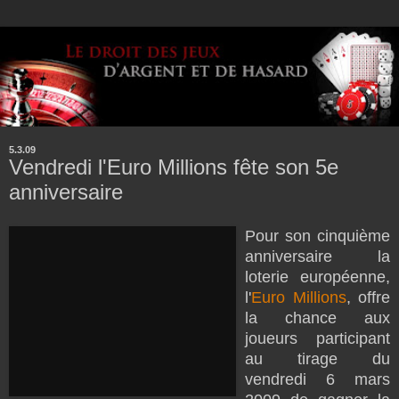
5.3.09
Vendredi l'Euro Millions fête son 5e
anniversaire
Pour son cinquième
anniversaire la
loterie européenne,
l'
Euro Millions
, offre
la chance aux
joueurs participant
au tirage du
vendredi 6 mars