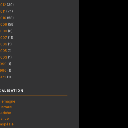
2012
(39)
2011
(74)
2010
(58)
2009
(59)
2008
(6)
2007
(11)
2006
(1)
2005
(1)
2003
(1)
1999
(1)
1996
(1)
1972
(1)
CALISATION
llemagne
ustralie
utriche
rance
aspésie