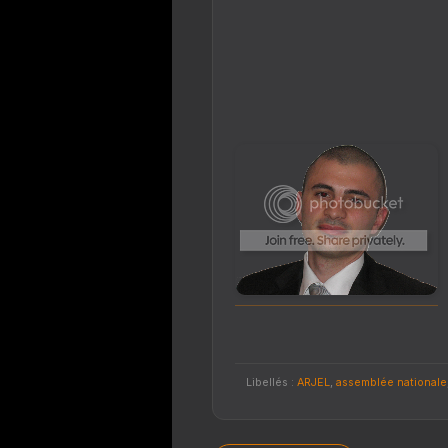
Libellés :
ARJEL
,
assemblée nationale