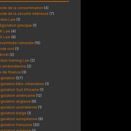
ode de la consommation
(4)
ode de la sécurité intérieure
(7)
ndian Law
(1)
égislation grecque
(1)
K Law
(4)
S Law
(9)
ssemblée nationale
(15)
ode civil
(1)
écret
(2)
ndian Gaming Law
(2)
oi amérindienne
(2)
oi de finance
(3)
égislation
(57)
égislation Néo-zélandaise
(1)
égislation Sud Africaine
(1)
égislation américaine
(12)
égislation anglaise
(6)
égislation australienne
(1)
égislation belge
(1)
égislation européenne
(9)
égislation française
(25)
égislation indienne
(1)