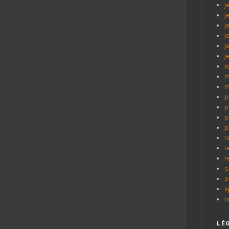
j
j
j
j
j
j
l
m
m
p
p
p
p
r
r
r
s
s
s
t
LÉ