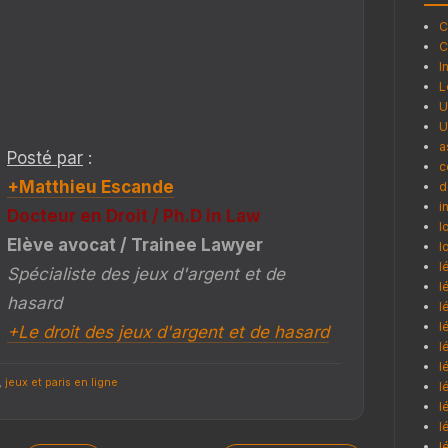
C
C
I
L
U
U
a
Posté par
:
c
+Matthieu Escande
d
i
Docteur en Droit / Ph.D in Law
l
Elève avocat / Trainee Lawyer
l
l
Spécialiste des jeux d'argent et de
l
hasard
l
l
+Le droit des jeux d'argent et de hasard
l
l
,
jeux et paris en ligne
l
l
l
l