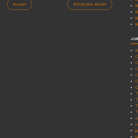
Accueil
Article plus ancien
l
l
l
l
JU
A
C
C
C
C
C
C
T
T
T
T
c
c
j
j