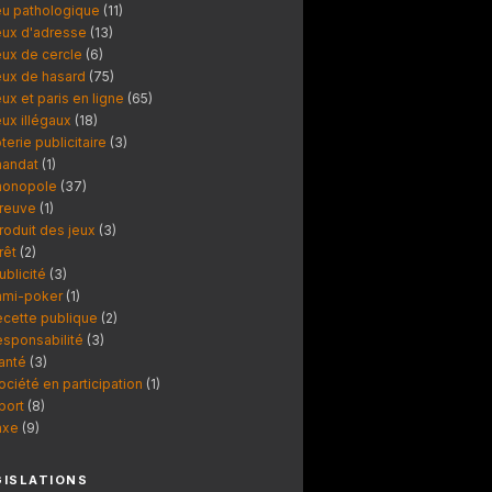
eu pathologique
(11)
eux d'adresse
(13)
eux de cercle
(6)
eux de hasard
(75)
eux et paris en ligne
(65)
eux illégaux
(18)
oterie publicitaire
(3)
andat
(1)
onopole
(37)
reuve
(1)
roduit des jeux
(3)
rêt
(2)
ublicité
(3)
ami-poker
(1)
ecette publique
(2)
esponsabilité
(3)
anté
(3)
ociété en participation
(1)
port
(8)
axe
(9)
GISLATIONS