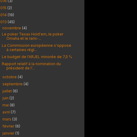
2016
(3)
2015
(2)
2014
(19)
2013
(45)
novembre
(4)
▼
Le poker Texas Hold'em, le poker
Omaha et le rami-...
La Commission européenne s'oppose
à certaines régl...
Le budget de l'ARJEL minorée de 7,5 %
Rapport relatif à la nomination du
président de l’...
octobre
(4)
►
septembre
(4)
►
juillet
(6)
►
juin
(2)
►
mai
(8)
►
avril
(7)
►
mars
(3)
►
février
(6)
►
janvier
(1)
►