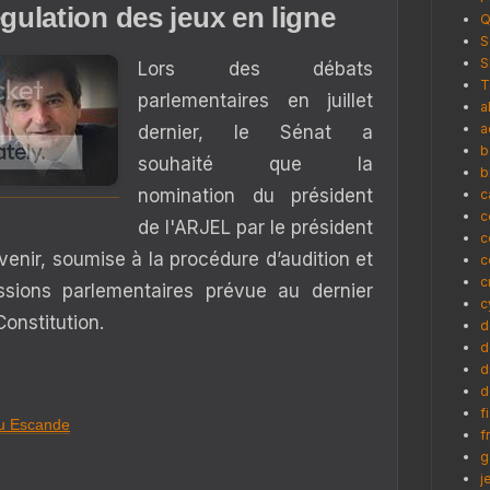
égulation des jeux en ligne
Q
S
S
Lors des débats
T
parlementaires en juillet
a
a
dernier, le Sénat a
b
souhaité que la
b
nomination du président
c
c
de l'ARJEL par le président
c
avenir, soumise à la procédure d’audition et
c
c
ssions parlementaires prévue au dernier
c
Constitution.
d
d
d
d
f
u Escande
f
g
j