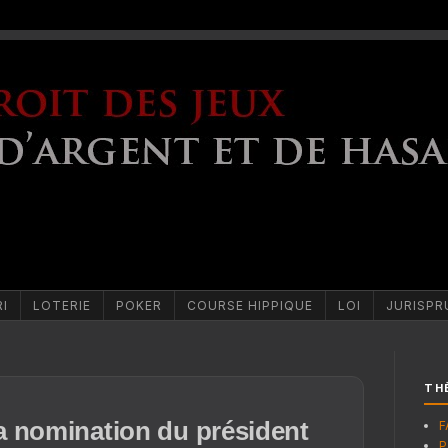
RI
LOTERIE
POKER
COURSE HIPPIQUE
LOI
JURISPR
TH
 la nomination du président
F
P