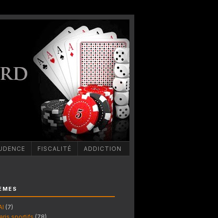
UDENCE
FISCALITÉ
ADDICTION
ÈMES
AI
(7)
aris sportifs
(78)