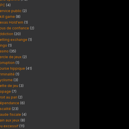
PC
(4)
ervice public
(2)
kill game
(8)
exas Hold'em
(1)
bus de confiance
(2)
ddiction
(20)
etting exchange
(1)
ingo
(1)
asino
(35)
ercle de jeux
(2)
orruption
(1)
ourse hippique
(41)
riminalité
(1)
yclisme
(3)
ette de jeu
(3)
opage
(7)
roit au pari
(2)
épendance
(6)
iscalité
(23)
raude fiscale
(4)
ain aux jeux
(8)
eu excessif
(11)