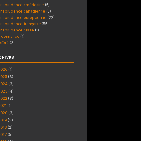
urisprudence américaine
(5)
urisprudence canadienne
(5)
urisprudence européenne
(22)
urisprudence française
(55)
urisprudence russe
(1)
rdonnance
(1)
éféré
(2)
CHIVES
2026
(1)
2025
(3)
2024
(3)
2023
(4)
2022
(3)
2021
(1)
2020
(3)
2019
(3)
2018
(2)
2017
(5)