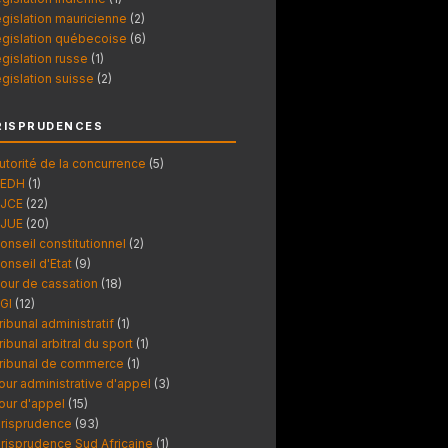
égislation mauricienne
(2)
égislation québecoise
(6)
égislation russe
(1)
égislation suisse
(2)
RISPRUDENCES
utorité de la concurrence
(5)
EDH
(1)
JCE
(22)
JUE
(20)
onseil constitutionnel
(2)
onseil d'Etat
(9)
our de cassation
(18)
GI
(12)
ribunal administratif
(1)
ribunal arbitral du sport
(1)
ribunal de commerce
(1)
our administrative d'appel
(3)
our d'appel
(15)
urisprudence
(93)
urisprudence Sud Africaine
(1)