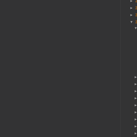
►
►
►
▼