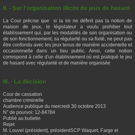
II. - Sur l'organisation illicite de jeux de hasard
La Cour précise que si la loi ne définit pas la notion de
maison de jeux, le législateur a voulu prohiber tout
établissement qui, par les modalités de son organisation ou
de son fonctionnement, sa régularité ou sa fixité, ne peut pas
être confondu avec les jeux tenus de manière accidentelle et
occasionnelle dans un lieu public. Ainsi, cette notion
correspond à celle d'un établissement où est pratiqué le jeu
de hasard avec régularité et de manière organisée
III. - La décision
Cour de cassation
chambre criminelle
Audience publique du mercredi 30 octobre 2013
N° de pourvoi: 12-84784
Publié au bulletin
Rejet
M. Louvel (président), présidentSCP Waquet, Farge et