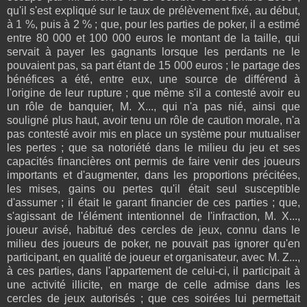
qu'il s'est expliqué sur le taux de prélèvement fixé, au début,
à 1 %, puis à 2 % ; que, pour les parties de poker, il a estimé
entre 80 000 et 100 000 euros le montant de la taille, qui
servait à payer les gagnants lorsque les perdants ne le
pouvaient pas, sa part étant de 15 000 euros ; le partage des
bénéfices a été, entre eux, une source de différend à
l'origine de leur rupture ; que même s'il a contesté avoir eu
un rôle de banquier, M. X..., qui n'a pas nié, ainsi que
souligné plus haut, avoir tenu un rôle de caution morale, n'a
pas contesté avoir mis en place un système pour mutualiser
les pertes ; que sa notoriété dans le milieu du jeu et ses
capacités financières ont permis de faire venir des joueurs
importants et d'augmenter, dans les proportions précitées,
les mises, gains ou pertes qu'il était seul susceptible
d'assumer ; il était le garant financier de ces parties ; que,
s'agissant de l'élément intentionnel de l'infraction, M. X...,
joueur avisé, habitué des cercles de jeux, connu dans le
milieu des joueurs de poker, ne pouvait pas ignorer qu'en
participant, en qualité de joueur et organisateur, avec M. Z...,
à ces parties, dans l'appartement de celui-ci, il participait à
une activité illicite, en marge de celle admise dans les
cercles de jeux autorisés ; que ces soirées lui permettait