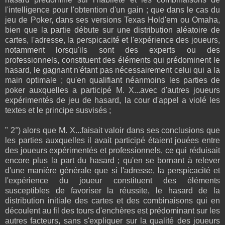
l'intelligence pour l'obtention d'un gain ; que dans le cas du
jeu de Poker, dans ses versions Texas Hold'em ou Omaha,
bien que la partie débute sur une distribution aléatoire de
cartes, l'adresse, la perspicacité et l'expérience des joueurs,
notamment lorsqu'ils sont des experts ou des
professionnels, constituent des éléments qui prédominent le
hasard, le gagnant n'étant pas nécessairement celui qui a la
main optimale ; qu'en qualifiant néanmoins les parties de
poker auxquelles a participé M. X...avec d'autres joueurs
expérimentés de jeu de hasard, la cour d'appel a violé les
textes et le principe susvisés ;
" 2°) alors que M. X...faisait valoir dans ses conclusions que
les parties auxquelles il avait participé étaient jouées entre
des joueurs expérimentés et professionnels, ce qui réduisait
encore plus la part du hasard ; qu'en se bornant à relever
d'une manière générale que si l'adresse, la perspicacité et
l'expérience du joueur constituent des éléments
susceptibles de favoriser la réussite, le hasard de la
distribution initiale des cartes et des combinaisons qui en
découlent au fil des tours d'enchères est prédominant sur les
autres facteurs, sans s'expliquer sur la qualité des joueurs