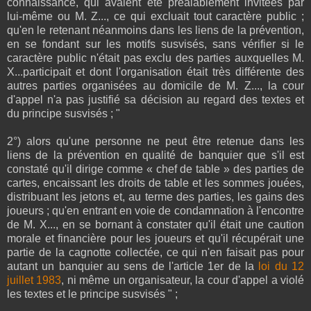
connaissance, qui avaient été préalablement invitées par
lui-même ou M. Z..., ce qui excluait tout caractère public ;
qu'en le retenant néanmoins dans les liens de la prévention,
en se fondant sur les motifs susvisés, sans vérifier si le
caractère public n'était pas exclu des parties auxquelles M.
X...participait et dont l'organisation était très différente des
autres parties organisées au domicile de M. Z..., la cour
d'appel n'a pas justifié sa décision au regard des textes et
du principe susvisés ; "
2°) alors qu'une personne ne peut être retenue dans les
liens de la prévention en qualité de banquier que s'il est
constaté qu'il dirige comme « chef de table » des parties de
cartes, encaissant les droits de table et les sommes jouées,
distribuant les jetons et, au terme des parties, les gains des
joueurs ; qu'en entrant en voie de condamnation à l'encontre
de M. X..., en se bornant à constater qu'il était une caution
morale et financière pour les joueurs et qu'il récupérait une
partie de la cagnotte collectée, ce qui n'en faisait pas pour
autant un banquier au sens de l'article 1er de la
loi du 12
juillet 1983
, ni même un organisateur, la cour d'appel a violé
les textes et le principe susvisés " ;