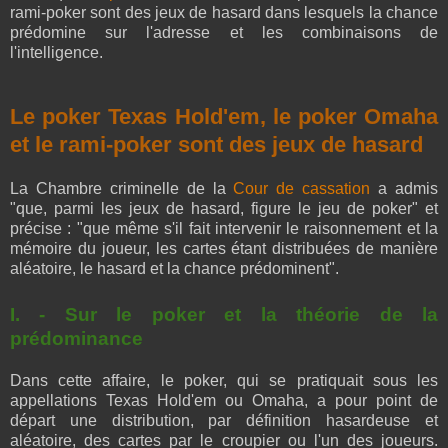
rami-poker sont des jeux de hasard dans lesquels la chance
prédomine sur l'adresse et les combinaisons de
l'intelligence.
Le poker Texas Hold'em, le poker Omaha
et le rami-poker sont des jeux de hasard
La Chambre criminelle de la
Cour de cassation
a admis
"que, parmi les jeux de hasard, figure le jeu de poker" et
précise : "que même s'il fait intervenir le raisonnement et la
mémoire du joueur, les cartes étant distribuées de manière
aléatoire, le hasard et la chance prédominent".
I. - Sur le poker et la théorie de la
prédominance
Dans cette affaire, le poker, qui se pratiquait sous les
appellations Texas Hold'em ou Omaha, a pour point de
départ une distribution, par définition hasardeuse et
aléatoire, des cartes par le croupier ou l'un des joueurs.