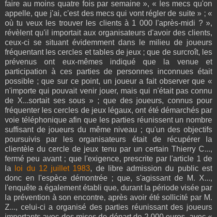
faire au moins quatre fois par semaine », « les mecs qu'on
appelle, que j'ai, c'est des mecs qui vont régler de suite » ; «
où tu veux les trouver les clients à 1 000 l'après-midi ? »,
révèlent qu'il importait aux organisateurs d'avoir des clients,
ceux-ci se situant évidemment dans le milieu de joueurs
fréquentant les cercles et tables de jeux ; que de surcroît, les
prévenus ont eux-mêmes indiqué que la venue et
participation à ces parties de personnes inconnues était
possible ; que sur ce point, un joueur a fait observer que «
n'importe qui pouvait venir jouer, mais qui n'était pas connu
de X...sortait ses sous » ; que des joueurs, connus pour
fréquenter les cercles de jeux légaux, ont été démarchés par
voie téléphonique afin que les parties réunissent un nombre
suffisant de joueurs du même niveau ; qu'un des objectifs
poursuivis par les organisateurs était de récupérer la
clientèle du cercle de jeux tenu par un certain Thierry C...,
fermé peu avant ; que l'exigence, prescrite par l'article 1 de
la
loi du 12 juillet 1983
, de libre admission du public est
donc en l'espèce démontrée ; que, s'agissant de M. X...,
l'enquête a également établi que, durant la période visée par
la prévention à son encontre, après avoir été sollicité par M.
Z..., celui-ci a organisé des parties réunissant des joueurs
importants avec des mises de départ de 2 000 euros, avec «