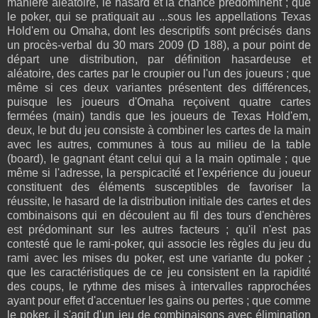
manière aléatoire, le hasard et la chance prédominent ; que
le poker, qui se pratiquait au ...sous les appellations Texas
Hold'em ou Omaha, dont les descriptifs sont précisés dans
un procès-verbal du 30 mars 2009 (D 188), a pour point de
départ une distribution, par définition hasardeuse et
aléatoire, des cartes par le croupier ou l'un des joueurs ; que
même si ces deux variantes présentent des différences,
puisque les joueurs d'Omaha reçoivent quatre cartes
fermées (main) tandis que les joueurs de Texas Hold'em,
deux, le but du jeu consiste à combiner les cartes de la main
avec les autres, communes à tous au milieu de la table
(board), le gagnant étant celui qui a la main optimale ; que
même si l'adresse, la perspicacité et l'expérience du joueur
constituent des éléments susceptibles de favoriser la
réussite, le hasard de la distribution initiale des cartes et des
combinaisons qui en découlent au fil des tours d'enchères
est prédominant sur les autres facteurs ; qu'il n'est pas
contesté que le rami-poker, qui associe les règles du jeu du
rami avec les mises du poker, est une variante du poker ;
que les caractéristiques de ce jeu consistent en la rapidité
des coups, le rythme des mises à intervalles rapprochées
ayant pour effet d'accentuer les gains ou pertes ; que comme
le poker, il s'agit d'un jeu de combinaisons avec élimination