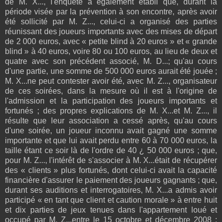
de M. X..., l'enquête a également établi que, durant la
période visée par la prévention à son encontre, après avoir
été sollicité par M. Z..., celui-ci a organisé des parties
réunissant des joueurs importants avec des mises de départ
de 2 000 euros, avec « petite blind à 20 euros » et « grande
blind » à 40 euros, voire 80 ou 100 euros, au lieu de deux et
quatre avec son précédent associé, M. D...; qu'au cours
d'une partie, une somme de 500 000 euros aurait été jouée ;
M. X...ne peut contester avoir été, avec M. Z..., organisateur
de ces soirées, dans la mesure où il est à l'origine de
l'admission et la participation des joueurs importants et
fortunés ; des propres explications de M. X...et M. Z..., il
résulte que leur association a cessé après, qu'au cours
d'une soirée, un joueur inconnu avait gagné une somme
importante et que lui avait perdu entre 60 à 70 000 euros, la
taille étant ce soir là de l'ordre de 40 ¿ 50 000 euros ; que,
pour M. Z..., l'intérêt de s'associer à M. X...était de récupérer
des « clients » plus fortunés, dont celui-ci avait la capacité
financière d'assurer le paiement des joueurs gagnants ; que,
durant ses auditions et interrogatoires, M. X...a admis avoir
participé « en tant que client et caution morale » à entre huit
et dix parties de jeux tenues dans l'appartement loué et
occupé par M. Z...entre le 15 octobre et décembre 2008 ;