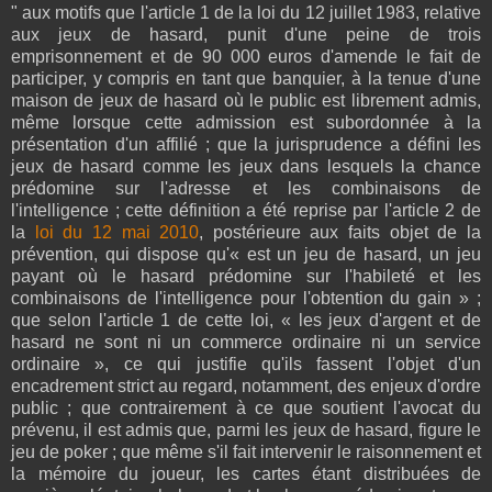
" aux motifs que l'article 1 de la loi du 12 juillet 1983, relative
aux jeux de hasard, punit d'une peine de trois
emprisonnement et de 90 000 euros d'amende le fait de
participer, y compris en tant que banquier, à la tenue d'une
maison de jeux de hasard où le public est librement admis,
même lorsque cette admission est subordonnée à la
présentation d'un affilié ; que la jurisprudence a défini les
jeux de hasard comme les jeux dans lesquels la chance
prédomine sur l'adresse et les combinaisons de
l'intelligence ; cette définition a été reprise par l'article 2 de
la
loi du 12 mai 2010
, postérieure aux faits objet de la
prévention, qui dispose qu'« est un jeu de hasard, un jeu
payant où le hasard prédomine sur l'habileté et les
combinaisons de l'intelligence pour l'obtention du gain » ;
que selon l'article 1 de cette loi, « les jeux d'argent et de
hasard ne sont ni un commerce ordinaire ni un service
ordinaire », ce qui justifie qu'ils fassent l'objet d'un
encadrement strict au regard, notamment, des enjeux d'ordre
public ; que contrairement à ce que soutient l'avocat du
prévenu, il est admis que, parmi les jeux de hasard, figure le
jeu de poker ; que même s'il fait intervenir le raisonnement et
la mémoire du joueur, les cartes étant distribuées de