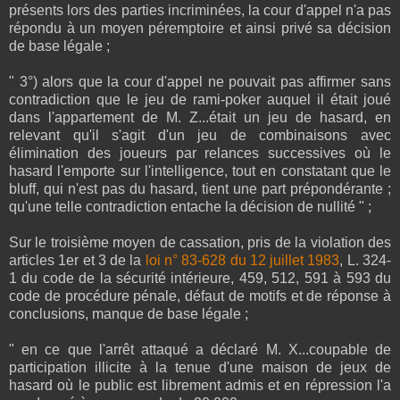
présents lors des parties incriminées, la cour d'appel n'a pas
répondu à un moyen péremptoire et ainsi privé sa décision
de base légale ;
" 3°) alors que la cour d'appel ne pouvait pas affirmer sans
contradiction que le jeu de rami-poker auquel il était joué
dans l'appartement de M. Z...était un jeu de hasard, en
relevant qu'il s'agit d'un jeu de combinaisons avec
élimination des joueurs par relances successives où le
hasard l'emporte sur l'intelligence, tout en constatant que le
bluff, qui n'est pas du hasard, tient une part prépondérante ;
qu'une telle contradiction entache la décision de nullité " ;
Sur le troisième moyen de cassation, pris de la violation des
articles 1er et 3 de la
loi n° 83-628 du 12 juillet 1983
, L. 324-
1 du code de la sécurité intérieure, 459, 512, 591 à 593 du
code de procédure pénale, défaut de motifs et de réponse à
conclusions, manque de base légale ;
" en ce que l'arrêt attaqué a déclaré M. X...coupable de
participation illicite à la tenue d'une maison de jeux de
hasard où le public est librement admis et en répression l'a