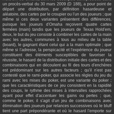
un procès-verbal du 30 mars 2009 (D 188), a pour point de
départ une distribution, par définition hasardeuse et
aléatoire, des cartes par le croupier ou l'un des joueurs ; que
même si ces deux variantes présentent des différences,
puisque les joueurs d'Omaha reçoivent quatre cartes
fermées (main) tandis que les joueurs de Texas Hold'em,
deux, le but du jeu consiste à combiner les cartes de la main
avec les autres, communes à tous au milieu de la table
(board), le gagnant étant celui qui a la main optimale ; que
même si l'adresse, la perspicacité et l'expérience du joueur
constituent des éléments susceptibles de favoriser la
réussite, le hasard de la distribution initiale des cartes et des
combinaisons qui en découlent au fil des tours d'enchères
est prédominant sur les autres facteurs ; qu'il n'est pas
contesté que le rami-poker, qui associe les règles du jeu du
rami avec les mises du poker, est une variante du poker ;
que les caractéristiques de ce jeu consistent en la rapidité
des coups, le rythme des mises à intervalles rapprochées
ayant pour effet d'accentuer les gains ou pertes ; que,
comme le poker, il s'agit d'un jeu de combinaisons avec
élimination des joueurs par relances successives où le bluff
tient une part prépondérante et où le hasard l'emporte sur