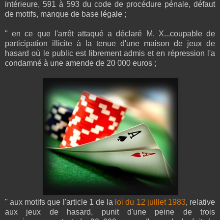
intérieure, 591 à 593 du code de procédure pénale, défaut
de motifs, manque de base légale ;
" en ce que l'arrêt attaqué a déclaré M. X...coupable de
participation illicite à la tenue d'une maison de jeux de
hasard où le public est librement admis et en répression l'a
condamné à une amende de 20 000 euros ;
" aux motifs que l'article 1 de la
loi du 12 juillet 1983
, relative
aux jeux de hasard, punit d'une peine de trois