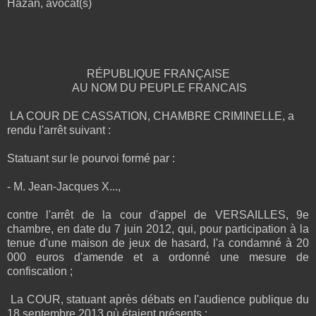
Hazan, avocat(s)
RÉPUBLIQUE FRANÇAISE
AU NOM DU PEUPLE FRANCAIS
LA COUR DE CASSATION, CHAMBRE CRIMINELLE, a
rendu l'arrêt suivant :
Statuant sur le pourvoi formé par :
- M. Jean-Jacques X...,
contre l'arrêt de la cour d'appel de VERSAILLES, 9e
chambre, en date du 7 juin 2012, qui, pour participation à la
tenue d'une maison de jeux de hasard, l'a condamné à 20
000 euros d'amende et a ordonné une mesure de
confiscation ;
La COUR, statuant après débats en l'audience publique du
18 septembre 2013 où étaient présents :