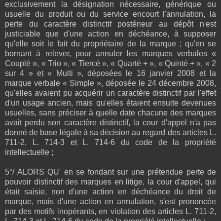
exclusivement la désignation nécessaire, générique ou
usuelle du produit ou du service encourt l'annulation, la
perte du caractère distinctif postérieur au dépôt n'est
justiciable que d'une action en déchéance, à supposer
qu'elle soit le fait du propriétaire de la marque ; qu'en se
bornant à relever, pour annuler les marques verbales «
Couplé », « Trio », « Tiercé », « Quarté + », « Quinté + », « 2
sur 4 » et « Multi », déposées le 16 janvier 2008 et la
marque verbale « Simple », déposée le 24 décembre 2008,
qu'elles avaient pu acquérir un caractère distinctif par l'effet
d'un usage ancien, mais qu'elles étaient ensuite devenues
usuelles, sans préciser à quelle date chacune des marques
avait perdu son caractère distinctif, la cour d'appel n'a pas
donné de base légale à sa décision au regard des articles L.
711-2, L. 714-3 et L. 714-6 du code de la propriété
intellectuelle ;
5°/ ALORS QU' en se fondant sur une prétendue perte de
pouvoir distinctif des marques en litige, la cour d'appel, qui
était saisie, non d'une action en déchéance du droit de
marque, mais d'une action en annulation, s'est prononcée
par des motifs inopérants, en violation des articles L. 711-2,