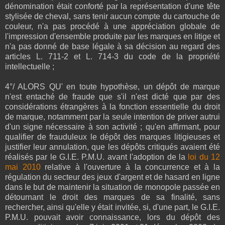
dénomination était conforté par la représentation d'une tête
stylisée de cheval, sans tenir aucun compte du cartouche de
couleur, n'a pas procédé à une appréciation globale de
l'impression d'ensemble produite par les marques en litige et
n'a pas donné de base légale à sa décision au regard des
articles L. 711-2 et L. 714-3 du code de la propriété
intellectuelle ;
4°/ ALORS QU' en toute hypothèse, un dépôt de marque
n'est entaché de fraude que s'il n'est dicté que par des
considérations étrangères à la fonction essentielle du droit
de marque, notamment par la seule intention de priver autrui
d'un signe nécessaire à son activité ; qu'en affirmant, pour
qualifier de frauduleux le dépôt des marques litigieuses et
justifier leur annulation, que les dépôts critiqués avaient été
réalisés par le G.I.E. P.M.U. avant l'adoption de la
loi du 12
mai 2010
relative à l'ouverture à la concurrence et à la
régulation du secteur des jeux d'argent et de hasard en ligne
dans le but de maintenir la situation de monopole passée en
détournant le droit des marques de sa finalité, sans
rechercher, ainsi qu'elle y était invitée, si, d'une part, le G.I.E.
P.M.U. pouvait avoir connaissance, lors du dépôt des