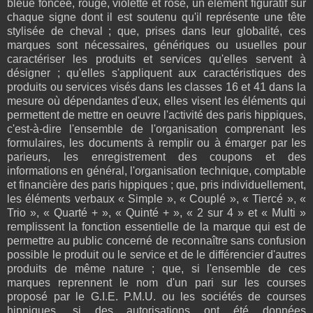
bleue foncée, rouge, violette et rose, un élément figuratif sur
chaque signe dont il est soutenu qu'il représente une tête
stylisée de cheval ; que, prises dans leur globalité, ces
marques sont nécessaires, génériques ou usuelles pour
caractériser les produits et services qu'elles servent à
désigner ; qu'elles s'appliquent aux caractéristiques des
produits ou services visés dans les classes 16 et 41 dans la
mesure où dépendantes d'eux, elles visent les éléments qui
permettent de mettre en oeuvre l'activité des paris hippiques,
c'est-à-dire l'ensemble de l'organisation comprenant les
formulaires, les documents à remplir ou à émarger par les
parieurs, les enregistrement des coupons et des
informations en général, l'organisation technique, comptable
et financière des paris hippiques ; que, pris individuellement,
les éléments verbaux « Simple », « Couplé », « Tiercé », «
Trio », « Quarté + », « Quinté + », « 2 sur 4 » et « Multi »
remplissent la fonction essentielle de la marque qui est de
permettre au public concerné de reconnaître sans confusion
possible le produit ou le service et de le différencier d'autres
produits de même nature ; que, si l'ensemble de ces
marques reprennent le nom d'un pari sur les courses
proposé par le G.I.E. P.M.U. ou les sociétés de courses
hippiques, si des autorisations ont été données