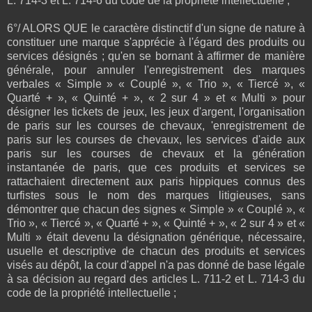
L. 714-3 et L. 714-6 du code de la propriété intellectuelle ;
6°/ ALORS QUE le caractère distinctif d'un signe de nature à
constituer une marque s'apprécie à l'égard des produits ou
services désignés ; qu'en se bornant à affirmer de manière
générale, pour annuler l'enregistrement des marques
verbales « Simple » « Couplé », « Trio », « Tiercé », «
Quarté + », « Quinté + », « 2 sur 4 » et « Multi » pour
désigner les tickets de jeux, les jeux d'argent, l'organisation
de paris sur les courses de chevaux, 'enregistrement de
paris sur les courses de chevaux, les services d'aide aux
paris sur les courses de chevaux et la génération
instantanée de paris, que ces produits et services se
rattachaient directement aux paris hippiques connus des
turfistes sous le nom des marques litigieuses, sans
démontrer que chacun des signes « Simple » « Couplé », «
Trio », « Tiercé », « Quarté + », « Quinté + », « 2 sur 4 » et «
Multi » était devenu la désignation générique, nécessaire,
usuelle et descriptive de chacun des produits et services
visés au dépôt, la cour d'appel n'a pas donné de base légale
à sa décision au regard des articles L. 711-2 et L. 714-3 du
code de la propriété intellectuelle ;