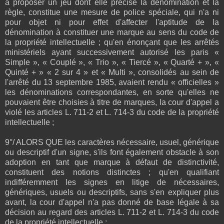
à proposer un jeu dont elle précise la dénomination et la
règle, constitue une mesure de police spéciale, qui n'a ni
pour objet ni pour effet d'affecter l'aptitude de la
dénomination à constituer une marque au sens du code de
la propriété intellectuelle ; qu'en énonçant que les arrêtés
ministériels ayant successivement autorisé les paris «
Simple », « Couplé », « Trio », « Tiercé », « Quarté + », «
Quinté + » « 2 sur 4 » et « Multi », consolidés au sein de
l'arrêté du 13 septembre 1985, avaient rendu « officielles »
les dénominations correspondantes, en sorte qu'elles ne
pouvaient être choisies à titre de marques, la cour d'appel a
violé les articles L. 711-2 et L. 714-3 du code de la propriété
intellectuelle ;
9°/ ALORS QUE les caractères nécessaire, usuel, générique
ou descriptif d'un signe, s'ils font également obstacle à son
adoption en tant que marque à défaut de distinctivité,
constituent des notions distinctes ; qu'en qualifiant
indifféremment les signes en litige de nécessaires,
génériques, usuels ou descriptifs, sans s'en expliquer plus
avant, la cour d'appel n'a pas donné de base légale à sa
décision au regard des articles L. 711-2 et L. 714-3 du code
de la propriété intellectuelle ;