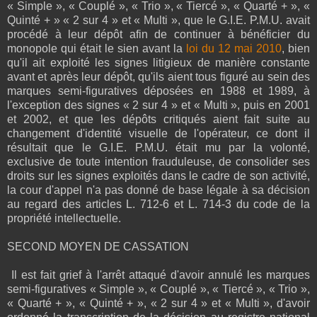
« Simple », « Couplé », « Trio », « Tiercé », « Quarté + », «
Quinté + » « 2 sur 4 » et « Multi », que le G.I.E. P.M.U. avait
procédé à leur dépôt afin de continuer à bénéficier du
monopole qui était le sien avant la
loi du 12 mai 2010
, bien
qu'il ait exploité les signes litigieux de manière constante
avant et après leur dépôt, qu'ils aient tous figuré au sein des
marques semi-figuratives déposées en 1988 et 1989, à
l'exception des signes « 2 sur 4 » et « Multi », puis en 2001
et 2002, et que les dépôts critiqués aient fait suite au
changement d'identité visuelle de l'opérateur, ce dont il
résultait que le G.I.E. P.M.U. était mu par la volonté,
exclusive de toute intention frauduleuse, de consolider ses
droits sur les signes exploités dans le cadre de son activité,
la cour d'appel n'a pas donné de base légale à sa décision
au regard des articles L. 712-6 et L. 714-3 du code de la
propriété intellectuelle.
SECOND MOYEN DE CASSATION
Il est fait grief à l'arrêt attaqué d'avoir annulé les marques
semi-figuratives « Simple », « Couplé », « Tiercé », « Trio »,
« Quarté + », « Quinté + », « 2 sur 4 » et « Multi », d'avoir