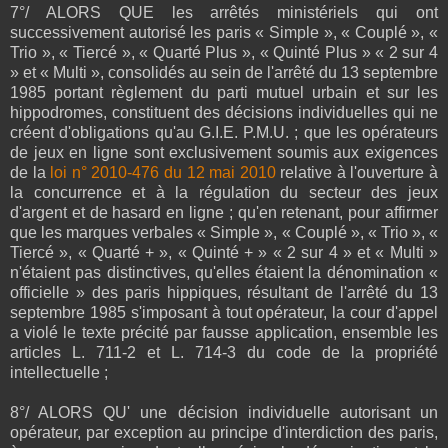
7°/ ALORS QUE les arrêtés ministériels qui ont
successivement autorisé les paris « Simple », « Couplé », «
Trio », « Tiercé », « Quarté Plus », « Quinté Plus » « 2 sur 4
» et « Multi », consolidés au sein de l'arrêté du 13 septembre
1985 portant règlement du parti mutuel urbain et sur les
hippodromes, constituent des décisions individuelles qui ne
créent d'obligations qu'au G.I.E. P.M.U. ; que les opérateurs
de jeux en ligne sont exclusivement soumis aux exigences
de la
loi n° 2010-476 du 12 mai 2010
relative à l'ouverture à
la concurrence et à la régulation du secteur des jeux
d'argent et de hasard en ligne ; qu'en retenant, pour affirmer
que les marques verbales « Simple », « Couplé », « Trio », «
Tiercé », « Quarté + », « Quinté + » « 2 sur 4 » et « Multi »
n'étaient pas distinctives, qu'elles étaient la dénomination «
officielle » des paris hippiques, résultant de l'arrêté du 13
septembre 1985 s'imposant à tout opérateur, la cour d'appel
a violé le texte précité par fausse application, ensemble les
articles L. 711-2 et L. 714-3 du code de la propriété
intellectuelle ;
8°/ ALORS QU' une décision individuelle autorisant un
opérateur, par exception au principe d'interdiction des paris,