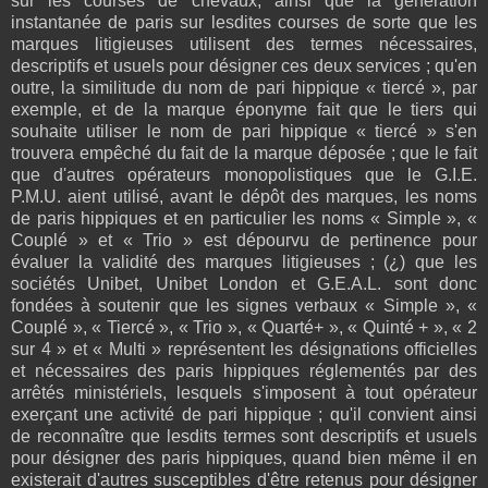
sur les courses de chevaux, ainsi que la génération
instantanée de paris sur lesdites courses de sorte que les
marques litigieuses utilisent des termes nécessaires,
descriptifs et usuels pour désigner ces deux services ; qu'en
outre, la similitude du nom de pari hippique « tiercé », par
exemple, et de la marque éponyme fait que le tiers qui
souhaite utiliser le nom de pari hippique « tiercé » s'en
trouvera empêché du fait de la marque déposée ; que le fait
que d'autres opérateurs monopolistiques que le G.I.E.
P.M.U. aient utilisé, avant le dépôt des marques, les noms
de paris hippiques et en particulier les noms « Simple », «
Couplé » et « Trio » est dépourvu de pertinence pour
évaluer la validité des marques litigieuses ; (¿) que les
sociétés Unibet, Unibet London et G.E.A.L. sont donc
fondées à soutenir que les signes verbaux « Simple », «
Couplé », « Tiercé », « Trio », « Quarté+ », « Quinté + », « 2
sur 4 » et « Multi » représentent les désignations officielles
et nécessaires des paris hippiques réglementés par des
arrêtés ministériels, lesquels s'imposent à tout opérateur
exerçant une activité de pari hippique ; qu'il convient ainsi
de reconnaître que lesdits termes sont descriptifs et usuels
pour désigner des paris hippiques, quand bien même il en
existerait d'autres susceptibles d'être retenus pour désigner