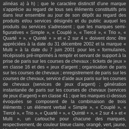
alinéas a) à h) ; que le caractère distinctif d'une marque
s'apprécie au regard de tous ses éléments constitutifs pris
dans leur ensemble au jour de son dépôt au regard des
produits et/ou services désignés et du public auquel les
produits ou services s'adressent ; que les marques semi-
figuratives « Simple », « Couplé », « Tiercé », « Trio », «
Quarté + », « Quinté + » et « 2 sur 4 » doivent donc être
appréciées à la date du 31 décembre 2002 et la marque «
Multi » à la date du 7 juin 2001 pour les « formulaires,
récépissés pré-imprimés à remplir et servant de support à la
prise de paris sur les courses de chevaux ; tickets de jeux »
en classe 16 et des « jeux d'argent ; organisation de paris
sur les courses de chevaux ; enregistrement de paris sur les
courses de chevaux, service d'aide aux paris sur les courses
de chevaux (services de jeux d'argent) ; génération
instantanée de paris sur les courses de chevaux (services
de jeux d'argent) » en classe 41 ; que les marques ci-dessus
évoquées se composent de la combinaison de trois
éléments : un élément verbal « Simple », « Couplé », «
Tiercé », « Trio », « Quarté + », « Quinté + », « 2 sur 4 » et «
Multi », un cartouche pour chacune des marques,
respectivement, de couleur bleue claire, orangé, vert, jaune,