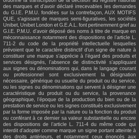
ordonné la transcription de la décision au registre national
des marques et d'avoir déclaré irrecevables les demandes
du G.I.E. P.M.U. fondées sur la contrefaçon, AUX MOTIFS
QUE, s'agissant de marques semi-figuratives, les sociétés
Unibet, Unibet London et G.E.A.L. font pertinemment grief au
G.I.E. P.M.U. d'avoir déposé des noms à titre de marque en
méconnaissance notamment des dispositions de l'article L.
711-2 du code de la propriété intellectuelle lesquelles
prévoient que le caractère distinctif d'un signe de nature à
constituer une marque s'apprécie à l'égard des produits et
services désignés, l'absence de distinctivité s'appliquant
aux signes ou dénominations qui, dans le langage courant
ou professionnel sont exclusivement la désignation
nécessaire, générique ou usuelle du produit ou du service,
ou les signes ou dénominations qui servent à désigner une
caractéristique du produit ou du service, la provenance
géographique, l'époque de la production du bien ou de la
prestation de service ou les signes constitués exclusivement
par la forme imposée par la nature ou la fonction du produit
ou conférant à ce dernier sa valeur substantielle ou encore
des dispositions de l'article L. 711-4 du même code qui
interdit d'adopter comme marque un signe portant atteinte à
des droits antérieurs, et notamment ceux énoncés aux