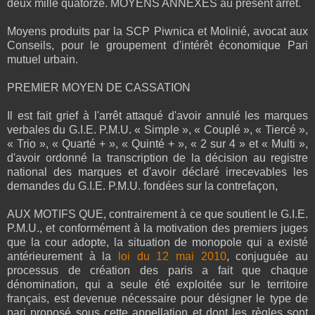
deux mille quatorze. MOYENS ANNEXES au présent arrêt.
Moyens produits par la SCP Piwnica et Molinié, avocat aux
Conseils, pour le groupement d'intérêt économique Pari
mutuel urbain.
PREMIER MOYEN DE CASSATION
Il est fait grief à l'arrêt attaqué d'avoir annulé les marques
verbales du G.I.E. P.M.U. « Simple », « Couplé », « Tiercé »,
« Trio », « Quarté + », « Quinté + », « 2 sur 4 » et « Multi »,
d'avoir ordonné la transcription de la décision au registre
national des marques et d'avoir déclaré irrecevables les
demandes du G.I.E. P.M.U. fondées sur la contrefaçon,
AUX MOTIFS QUE, contrairement à ce que soutient le G.I.E.
P.M.U., et conformément à la motivation des premiers juges
que la cour adopte, la situation de monopole qui a existé
antérieurement à la
loi du 12 mai 2010
, conjuguée au
processus de création des paris a fait que chaque
dénomination, qui a seule été exploitée sur le territoire
français, est devenue nécessaire pour désigner le type de
pari proposé sous cette appellation et dont les règles sont