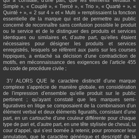
qui a constaté, d'une part, que les éléments verbaux «
Simple », « Couplé », « Tiercé », « Trio », « Quarté + », «
Quinté + », « 2 sur 4 » et « Multi » remplissaient la fonction
essentielle de la marque qui est de permettre au public
concerné de reconnaître sans confusion possible le produit
ou le service et de le distinguer des produits et services
identiques ou similaires et, d'autre part, qu'elles étaient
nécessaires pour désigner les produits et services
enregistrés, lesquels se réfèrent aux paris sur les courses
hippiques, a entaché sa décision d'une contradiction de
motifs, en méconnaissance des exigences de l'article 455
du code de procédure civile ;
3°/ ALORS QUE le caractère distinctif d'une marque
complexe s'apprécie de manière globale, en considération
de l'impression d'ensemble qu'elle produit sur le public
pertinent ; qu'ayant constaté que les marques semi-
figuratives en litige se composaient de la combinaison d'un
élément verbal et deux éléments figuratifs, consistant d'une
part, en un cartouche d'une couleur différente pour chaque
type de pari et, d'autre part, en une tête stylisée de cheval, la
cour d'appel, qui s'est bornée à retenir, pour prononcer leur
annulation, que le caractère générique et descriptif de la