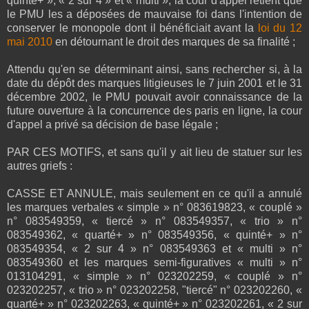
quinté+ », « 2 sur 4 » et « multi », la cour d'appel retient que
le PMU les a déposées de mauvaise foi dans l'intention de
conserver le monopole dont il bénéficiait avant la
loi du 12
mai 2010
en détournant le droit des marques de sa finalité ;
Attendu qu'en se déterminant ainsi, sans rechercher si, à la
date du dépôt des marques litigieuses le 7 juin 2001 et le 31
décembre 2002, le PMU pouvait avoir connaissance de la
future ouverture à la concurrence des paris en ligne, la cour
d'appel a privé sa décision de base légale ;
PAR CES MOTIFS, et sans qu'il y ait lieu de statuer sur les
autres griefs :
CASSE ET ANNULE, mais seulement en ce qu'il a annulé
les marques verbales « simple » n° 083619823, « couplé »
n° 083549359, « tiercé » n° 083549357, « trio » n°
083549362, « quarté+ » n° 083549356, « quinté+ » n°
083549354, « 2 sur 4 » n° 083549363 et « multi » n°
083549360 et les marques semi-figuratives « multi » n°
013104291, « simple » n° 023202259, « couplé » n°
023202257, « trio » n° 023202258, "tiercé" n° 023202260, «
quarté+ » n° 023202263, « quinté+ » n° 023202261, « 2 sur