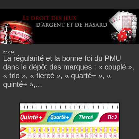
27.2.14
La régularité et la bonne foi du PMU
dans le dépôt des marques : « couplé »,
« trio », « tiercé », « quarté+ », «
quinté+ »,...