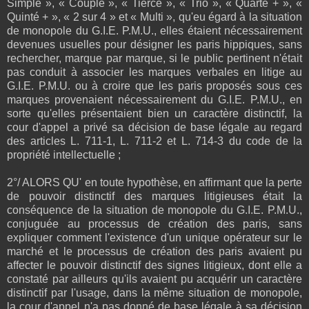
Simple », « Couplé », « Tiercé », « Trio », « Quarté + », «
Quinté + », « 2 sur 4 » et « Multi », qu'eu égard à la situation
de monopole du G.I.E. P.M.U., elles étaient nécessairement
devenues usuelles pour désigner les paris hippiques, sans
rechercher, marque par marque, si le public pertinent n'était
pas conduit à associer les marques verbales en litige au
G.I.E. P.M.U. ou à croire que les paris proposés sous ces
marques provenaient nécessairement du G.I.E. P.M.U., en
sorte qu'elles présentaient bien un caractère distinctif, la
cour d'appel a privé sa décision de base légale au regard
des articles L. 711-1, L. 711-2 et L. 714-3 du code de la
propriété intellectuelle ;
2°/ ALORS QU' en toute hypothèse, en affirmant que la perte
de pouvoir distinctif des marques litigieuses était la
conséquence de la situation de monopole du G.I.E. P.M.U.,
conjuguée au processus de création des paris, sans
expliquer comment l'existence d'un unique opérateur sur le
marché et le processus de création des paris avaient pu
affecter le pouvoir distinctif des signes litigieux, dont elle a
constaté par ailleurs qu'ils avaient pu acquérir un caractère
distinctif par l'usage, dans la même situation de monopole,
la cour d'appel n'a pas donné de base légale à sa décision