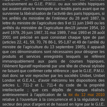
exclusivement au G.I.E. P.M.U. ou aux sociétés hippiques
qui avaient alors le monopole sur lesdits paris avant que ne
survienne la libéralisation de l'activité des paris hippiques, si
les arrêtés du ministère de l'intérieur du 28 avril 1887, la
lettre du ministre de l'agriculture des 9 et 11 juin 1949 ou les
arrêtés du ministère de l'agriculture des19 janvier 1954, 10
avril 1979, 26 juin 1987, 31 mai 1989, 7 mai 1993 et 28 août
2001 ont précisé en quoi consistait chaque type de pari
(articles 22, 41, 59, 70, 76 86-1, 95-1,87 et 49 de l'arrêté du
ministre de l'agriculture du 13 septembre 1985), il apparaît
que ces dénominations sont nécessaires pour désigner les
produits et services enregistrés lesquels se réfèrent
immanquablement aux paris de courses hippiques,
l'élément figuratif représenté par une tête de cheval stylisée
ne faisant que confirmer cette référence ; que le G.I.E. P.M.U.
doit donc se voir reprocher par les sociétés Unibet, Unibet
London et G.E.A.L. d'avoir méconnu les dispositions des
articles L. 711-2 et L. 711-4 du code de la propriété
intellectuelle ; que ces dépôts de marque réalisés
antérieurement à l'application de la
loi du 12 mai 2010
relative à l'ouverture à la concurrence et à la régulation du
secteur des jeux d'argent et de hasard en ligne par le G.I.E.