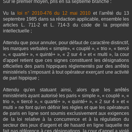
Sur le premier moyen, pris en sa septième branche :
Vu la
loi n° 2010-476 du 12 mai 2010
et l'arrêté du 13
septembre 1985 dans sa rédaction applicable, ensemble les
articles L. 711-2 et L. 714-3 du code de la propriété
intellectuelle ;
Attendu que pour annuler, pour défaut de caractère distinctif,
les marques verbales « simple», « couplé », « trio », « tiercé
», « quarté+ », « quinté+ », « 2 sur 4 » et « multi », la cour
d'appel retient que ces signes constituent les désignations
officielles des paris hippiques réglementés par des arrêtés
ministériels s'imposant à tout opérateur exerçant une activité
de pari hippique ;
Attendu qu'en statuant ainsi, alors que les arrêtés
ministériels ayant autorisé les paris « simple », « couplé », «
trio », « tiercé », « quarté+ », « quinté+ », « 2 sur 4 » et «
multi » ne font qu'en définir les règles et que les opérateurs
de paris en ligne sont soumis exclusivement aux exigences
de la loi relative à la concurrence et à la régulation du
secteur des jeux d'argent et de hasard en ligne laquelle ne
fait pas référence à ces désignations, la cour d'appel a violé