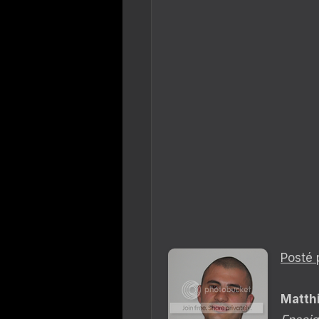
Posté 
Matth