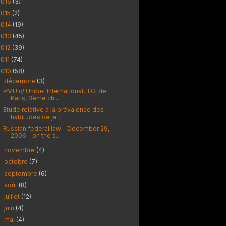
2016
(3)
2015
(2)
2014
(19)
2013
(45)
2012
(39)
2011
(74)
2010
(58)
décembre
(3)
▼
PMU c/ Unibet International, TGI de
Paris, 3ème ch...
Etude relative à la prévalence des
habitudes de je...
Russian federal law - December 29,
2006 - on the s...
novembre
(4)
►
octobre
(7)
►
septembre
(6)
►
août
(8)
►
juillet
(12)
►
juin
(4)
►
mai
(4)
►