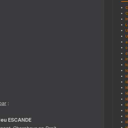
C
C
I
L
U
U
a
c
d
i
l
l
l
l
l
l
l
par
:
l
l
l
ieu ESCANDE
l
l