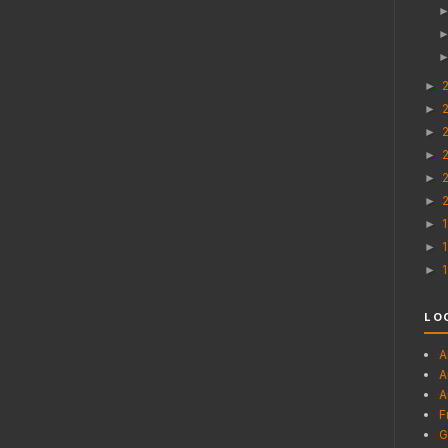
►
►
►
►
►
►
►
►
►
LO
A
A
A
F
G