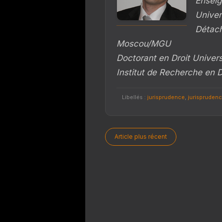
Enseig
Univer
Détach
Moscou/MGU
Doctorant en Droit Univer
Institut de Recherche en D
Libellés :
jurisprudence
,
jurisprudenc
Article plus récent