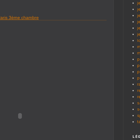
j
j
j
 Paris 3ème chambre
j
j
j
l
m
m
p
p
p
p
r
r
r
s
s
s
t
LÉ