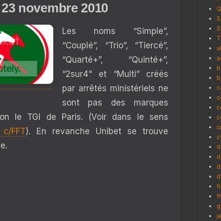
 23 novembre 2010
Q
S
S
Les noms “Simple”,
T
“Couplé”, “Trio”, “Tiercé”,
a
a
“Quarté+”, “Quinté+”,
b
“2sur4" et “Multi” créés
b
par arrêtés ministériels ne
c
c
sont pas des marques
c
n le TGI de Paris. (Voir dans le sens
c
c
t c/FFT
). En revanche Unibet se trouve
c
e.
d
d
d
d
f
f
g
j