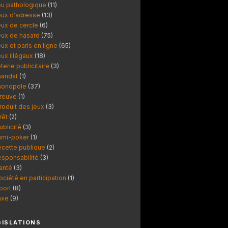
eu pathologique
(11)
eux d'adresse
(13)
eux de cercle
(6)
eux de hasard
(75)
eux et paris en ligne
(65)
eux illégaux
(18)
oterie publicitaire
(3)
andat
(1)
onopole
(37)
reuve
(1)
roduit des jeux
(3)
rêt
(2)
ublicité
(3)
ami-poker
(1)
ecette publique
(2)
esponsabilité
(3)
anté
(3)
ociété en participation
(1)
port
(8)
axe
(9)
GISLATIONS