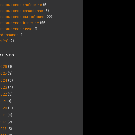
urisprudence américaine
(5)
urisprudence canadienne
(5)
urisprudence européenne
(22)
urisprudence française
(55)
urisprudence russe
(1)
rdonnance
(1)
éféré
(2)
CHIVES
2026
(1)
2025
(3)
2024
(3)
2023
(4)
2022
(3)
2021
(1)
2020
(3)
2019
(3)
2018
(2)
2017
(5)