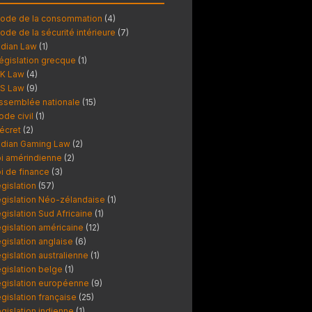
ode de la consommation
(4)
ode de la sécurité intérieure
(7)
ndian Law
(1)
égislation grecque
(1)
K Law
(4)
S Law
(9)
ssemblée nationale
(15)
ode civil
(1)
écret
(2)
ndian Gaming Law
(2)
oi amérindienne
(2)
oi de finance
(3)
égislation
(57)
égislation Néo-zélandaise
(1)
égislation Sud Africaine
(1)
égislation américaine
(12)
égislation anglaise
(6)
égislation australienne
(1)
égislation belge
(1)
égislation européenne
(9)
égislation française
(25)
égislation indienne
(1)