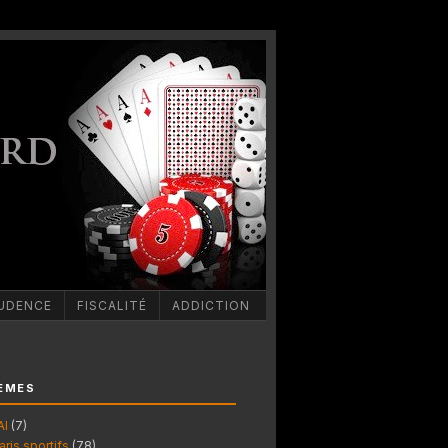
UDENCE
FISCALITÉ
ADDICTION
ÈMES
AI
(7)
aris sportifs
(78)