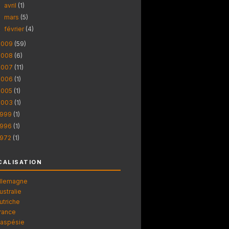
avril
(1)
►
mars
(5)
►
février
(4)
►
2009
(59)
2008
(6)
2007
(11)
2006
(1)
2005
(1)
2003
(1)
1999
(1)
1996
(1)
1972
(1)
CALISATION
llemagne
ustralie
utriche
rance
aspésie