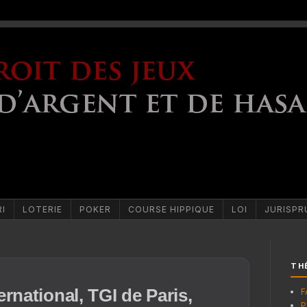
RI
LOTERIE
POKER
COURSE HIPPIQUE
LOI
JURISPR
TH
rnational, TGI de Paris,
F
P