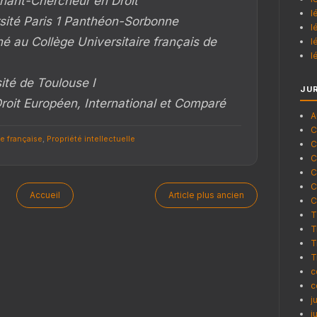
nant-Chercheur en Droit
l
sité Paris 1 Panthéon-Sorbonne
l
é au Collège Universitaire français de
l
l
sité de Toulouse I
JU
roit Européen, International et Comparé
A
C
e française
,
Propriété intellectuelle
C
C
C
C
Accueil
Article plus ancien
C
T
T
T
T
c
c
j
j