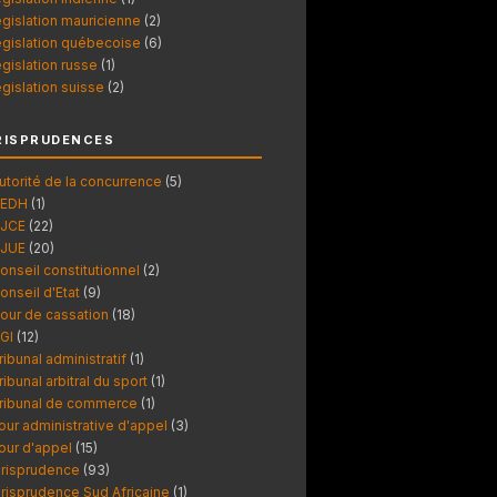
égislation mauricienne
(2)
égislation québecoise
(6)
égislation russe
(1)
égislation suisse
(2)
RISPRUDENCES
utorité de la concurrence
(5)
EDH
(1)
JCE
(22)
JUE
(20)
onseil constitutionnel
(2)
onseil d'Etat
(9)
our de cassation
(18)
GI
(12)
ribunal administratif
(1)
ribunal arbitral du sport
(1)
ribunal de commerce
(1)
our administrative d'appel
(3)
our d'appel
(15)
urisprudence
(93)
urisprudence Sud Africaine
(1)