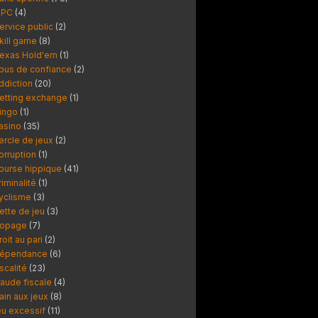
PC
(4)
ervice public
(2)
kill game
(8)
exas Hold'em
(1)
bus de confiance
(2)
ddiction
(20)
etting exchange
(1)
ingo
(1)
asino
(35)
ercle de jeux
(2)
orruption
(1)
ourse hippique
(41)
riminalité
(1)
yclisme
(3)
ette de jeu
(3)
opage
(7)
roit au pari
(2)
épendance
(6)
iscalité
(23)
raude fiscale
(4)
ain aux jeux
(8)
eu excessif
(11)