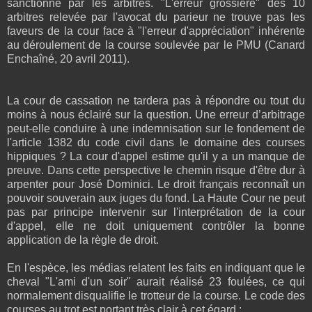
sanctionné par les arbitres. "L'erreur grossière" des 10
arbitres relevée par l'avocat du parieur ne trouve pas les
faveurs de la cour face à "l'erreur d'appréciation" inhérente
au déroulement de la course soulevée par le PMU (Canard
Enchaîné, 20 avril 2011).
La cour de cassation ne tardera pas à répondre ou tout du
moins à nous éclairé sur la question. Une erreur d’arbitrage
peut-elle conduire à une indemnisation sur le fondement de
l'article 1382 du code civil dans le domaine des courses
hippiques ? La cour d'appel estime qu'il y a un manque de
preuve. Dans cette perspective le chemin risque d'être dur à
arpenter pour José Dominici. Le droit français reconnaît un
pouvoir souverain aux juges du fond. La Haute Cour ne peut
pas par principe intervenir sur l'interprétation de la cour
d'appel, elle ne doit uniquement contrôler la bonne
application de la règle de droit.
En l'espèce, les médias relatent les faits en indiquant que le
cheval "L'ami d'un soir" aurait réalisé 23 foulées, ce qui
normalement disqualifie le trotteur de la course. Le code des
courses au trot est portant très clair à cet égard :