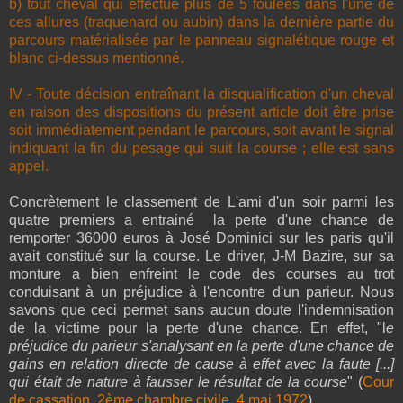
b) tout cheval qui effectue plus de 5 foulées dans l'une de
ces allures (traquenard ou aubin) dans la dernière partie du
parcours matérialisée par le panneau signalétique rouge et
blanc ci-dessus mentionné.
IV - Toute décision entraînant la disqualification d'un cheval
en raison des dispositions du présent article doit être prise
soit immédiatement pendant le parcours, soit avant le signal
indiquant la fin du pesage qui suit la course ; elle est sans
appel.
Concrètement le classement de L'ami d'un soir parmi les
quatre premiers a entrainé la perte d'une chance de
remporter 36000 euros à José Dominici sur les paris qu'il
avait constitué sur la course. Le driver, J-M Bazire, sur sa
monture a bien enfreint le code des courses au trot
conduisant à un préjudice à l'encontre d'un parieur. Nous
savons que ceci permet sans aucun doute l'indemnisation
de la victime pour la perte d'une chance. En effet, "l
e
préjudice du parieur s'analysant en la perte d'une chance de
gains en relation directe de cause à effet avec la faute [...]
qui était de nature à fausser le résultat de la course
" (
Cour
de cassation, 2ème chambre civile, 4 mai 1972
).