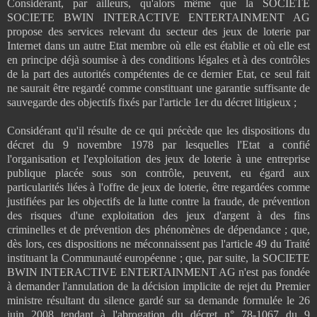
Considérant, par ailleurs, qu'alors même que la SOCIETE
SOCIETE BWIN INTERACTIVE ENTERTAINMENT AG
propose des services relevant du secteur des jeux de loterie par
Internet dans un autre Etat membre où elle est établie et où elle est
en principe déjà soumise à des conditions légales et à des contrôles
de la part des autorités compétentes de ce dernier Etat, ce seul fait
ne saurait être regardé comme constituant une garantie suffisante de
sauvegarde des objectifs fixés par l'article 1er du décret litigieux ;
Considérant qu'il résulte de ce qui précède que les dispositions du
décret du 9 novembre 1978 par lesquelles l'Etat a confié
l'organisation et l'exploitation des jeux de loterie à une entreprise
publique placée sous son contrôle, peuvent, eu égard aux
particularités liées à l'offre de jeux de loterie, être regardées comme
justifiées par les objectifs de la lutte contre la fraude, de prévention
des risques d'une exploitation des jeux d'argent à des fins
criminelles et de prévention des phénomènes de dépendance ; que,
dès lors, ces dispositions ne méconnaissent pas l'article 49 du Traité
instituant la Communauté européenne ; que, par suite, la SOCIETE
BWIN INTERACTIVE ENTERTAINMENT AG n'est pas fondée
à demander l'annulation de la décision implicite de rejet du Premier
ministre résultant du silence gardé sur sa demande formulée le 26
juin 2008 tendant à l'abrogation du décret n° 78-1067 du 9