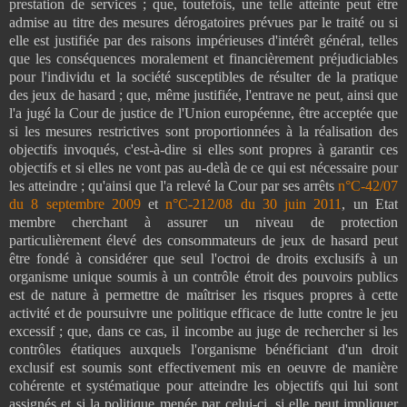
prestation de services ; que, toutefois, une telle atteinte peut être
admise au titre des mesures dérogatoires prévues par le traité ou si
elle est justifiée par des raisons impérieuses d'intérêt général, telles
que les conséquences moralement et financièrement préjudiciables
pour l'individu et la société susceptibles de résulter de la pratique
des jeux de hasard ; que, même justifiée, l'entrave ne peut, ainsi que
l'a jugé la Cour de justice de l'Union européenne, être acceptée que
si les mesures restrictives sont proportionnées à la réalisation des
objectifs invoqués, c'est-à-dire si elles sont propres à garantir ces
objectifs et si elles ne vont pas au-delà de ce qui est nécessaire pour
les atteindre ; qu'ainsi que l'a relevé la Cour par ses arrêts
n°C-42/07
du 8 septembre 2009
et
n°C-212/08 du 30 juin 2011
, un Etat
membre cherchant à assurer un niveau de protection
particulièrement élevé des consommateurs de jeux de hasard peut
être fondé à considérer que seul l'octroi de droits exclusifs à un
organisme unique soumis à un contrôle étroit des pouvoirs publics
est de nature à permettre de maîtriser les risques propres à cette
activité et de poursuivre une politique efficace de lutte contre le jeu
excessif ; que, dans ce cas, il incombe au juge de rechercher si les
contrôles étatiques auxquels l'organisme bénéficiant d'un droit
exclusif est soumis sont effectivement mis en oeuvre de manière
cohérente et systématique pour atteindre les objectifs qui lui sont
assignés et si la politique menée par celui-ci, si elle peut impliquer