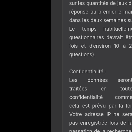
sur les quantités de jeux
réponse au premier e-mai
dans les deux semaines su
Le temps habituelle
questionnaires devrait ê
fois et d’environ 10 à
questions).
Confidentialité
:
Les données seron
traitées en tout
confidentialité comm
cela est prévu par la loi
Votre adresse IP ne ser
pas enregistrée lors de l
passation de la recherche