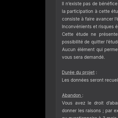
Il n’existe pas de bénéfic
la participation à cette ét
consiste à faire avancer l’
Inconvénients et risques é
Cette étude ne présente
possibilité de quitter l’é
Aucun élément qui permet
vous sera demandé.
Durée du projet
:
Les données seront recueil
Abandon
:
Vous avez le droit d’ab
donner les raisons ; par 