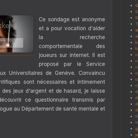
Q
S
S
Ce sondage est anonyme
T
et a pour vocation d'aider
a
a
la recherche
b
comportementale des
b
joueurs sur internet. Il est
c
c
proposé par le Service
c
aux Universitaires de Genève. Convaincu
c
c
tifiques sont nécessaires et intimement
c
it des jeux d'argent et de hasard, je laisse
d
d
découvrir ce questionnaire transmis par
d
ogue au Département de santé mentale et
d
f
f
g
j