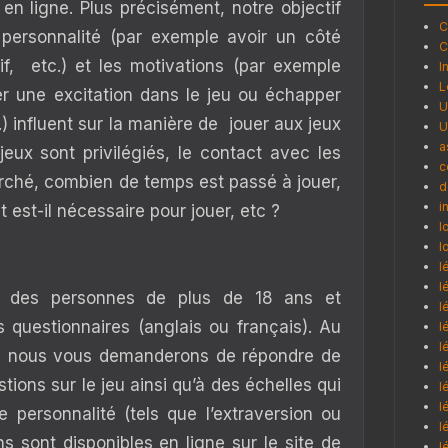
s en ligne. Plus précisément, notre objectif
C
a personnalité (par exemple avoir un côté
C
sif, etc.) et les motivations (par exemple
I
L
er une excitation dans le jeu ou échapper
U
.) influent sur la manière de jouer aux jeux
U
a
jeux sont privilégiés, le contact avec les
c
erché, combien de temps est passé à jouer,
d
i
 est-il nécessaire pour jouer, etc ?
l
l
l
l
à des personnes de plus de 18 ans et
l
 questionnaires (anglais ou français). Au
l
l
e, nous vous demanderons de répondre de
l
ons sur le jeu ainsi qu’à des échelles qui
l
l
e personnalité (tels que l’extraversion ou
l
ons sont disponibles en ligne sur le site de
l