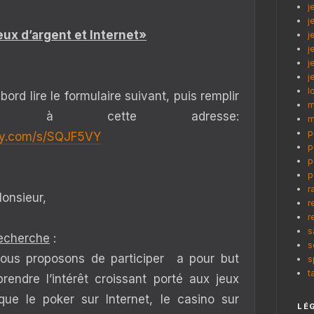
j
j
ux d’argent et Internet»
j
j
j
j
l
'abord lire le formulaire suivant, puis remplir
m
aire à cette adresse:
m
p
ey.com/s/SQJF5VY
p
p
p
r
onsieur,
r
r
s
recherche
:
s
vous proposons de participer a pour but
s
t
endre l’intérêt croissant porté aux jeux
que le poker sur Internet, le casino sur
LÉ