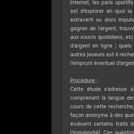
Internet, les paris sportif
est d’explorer en quoi l
extraverti ou alors impul
gagner de l’argent, trouv
aux soucis quotidiens, etc
d’argent en ligne ; quels 
autres joueurs est-il rech
l’emprunt éventuel d’argent
Procédure
:
Cette étude s’adresse 
comprenant la langue des
cours de cette recherch
façon anonyme à des questi
évaluent certains traits d
l’impulsivité). Ces questi