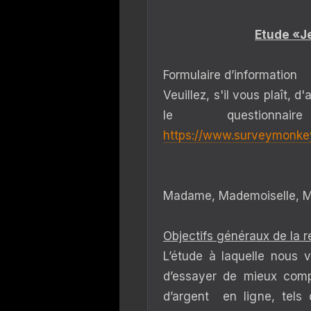
Etude «Je
Formulaire d’information
Veuillez, s'il vous plaît, d
le questionn
https://www.surveymonk
Madame, Mademoiselle, M
Objectifs généraux de la 
L’étude à laquelle nous 
d’essayer de mieux compr
d’argent en ligne, tels 