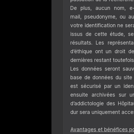
De plus, aucun nom, e
mail, pseudonyme, ou aut
votre identification ne ser
issus de cette étude, s
résultats. Les représen
d’éthique ont un droit d
dernières restant toutefois
Les données seront sauv
base de données du site
est sécurisé par un iden
ensuite archivées sur u
d’addictologie des Hôpit
dur sera uniquement acces
Avantages et bénéfices po