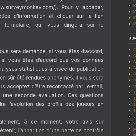
l
w.surveymonkey.com/). Pour y accéder,
l
tice d’information et cliquer sur le lien
l
l
formulaire, qui vous dirigera sur le
JU
A
 vous sera demandé, si vous êtes d’accord,
C
et si vous êtes d’accord que vos données
C
C
alyses statistiques à visée de publication
C
bien sûr été rendues anonymes. Il vous sera
C
s acceptez d’être recontacté par e-mail,
C
T
ur une seconde évaluation. Ces questions
T
e l’évolution des profils des joueurs en
T
T
c
lement, à ce moment, votre avis sur
c
j
évenir, l’apparition d’une perte de contrôle
j