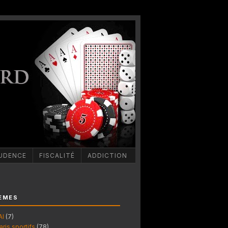
UDENCE
FISCALITÉ
ADDICTION
ÈMES
AI
(7)
aris sportifs
(78)