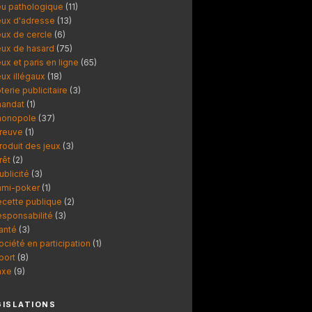
eu pathologique
(11)
eux d'adresse
(13)
eux de cercle
(6)
eux de hasard
(75)
eux et paris en ligne
(65)
eux illégaux
(18)
oterie publicitaire
(3)
andat
(1)
onopole
(37)
reuve
(1)
roduit des jeux
(3)
rêt
(2)
ublicité
(3)
ami-poker
(1)
ecette publique
(2)
esponsabilité
(3)
anté
(3)
ociété en participation
(1)
port
(8)
axe
(9)
GISLATIONS