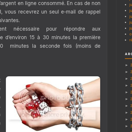
 d’argent en ligne consommé. En cas de non
j
j
l, vous recevrez un seul e-mail de rappel
j
ivantes.
j
ment nécessaire pour répondre aux
j
o
tre d’environ 15 à 30 minutes la première
r
 20 minutes la seconde fois (moins de
AR
►
►
►
t
►
e
►
e
►
.
►
►
a
►
a
►
.