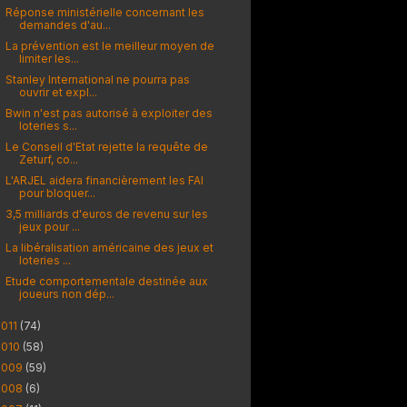
Réponse ministérielle concernant les
demandes d'au...
La prévention est le meilleur moyen de
limiter les...
Stanley International ne pourra pas
ouvrir et expl...
Bwin n'est pas autorisé à exploiter des
loteries s...
Le Conseil d'Etat rejette la requête de
Zeturf, co...
L'ARJEL aidera financièrement les FAI
pour bloquer...
3,5 milliards d'euros de revenu sur les
jeux pour ...
La libéralisation américaine des jeux et
loteries ...
Etude comportementale destinée aux
joueurs non dép...
2011
(74)
2010
(58)
2009
(59)
2008
(6)