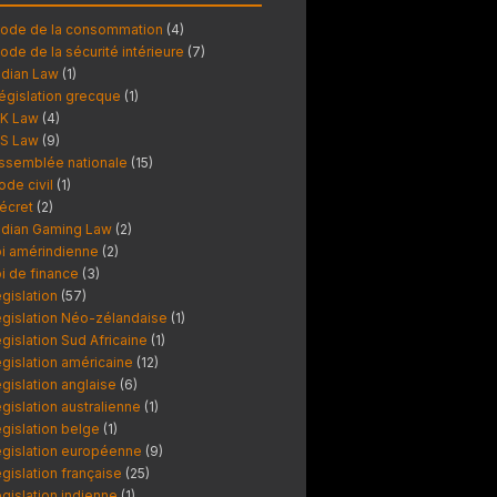
ode de la consommation
(4)
ode de la sécurité intérieure
(7)
ndian Law
(1)
égislation grecque
(1)
K Law
(4)
S Law
(9)
ssemblée nationale
(15)
ode civil
(1)
écret
(2)
ndian Gaming Law
(2)
oi amérindienne
(2)
oi de finance
(3)
égislation
(57)
égislation Néo-zélandaise
(1)
égislation Sud Africaine
(1)
égislation américaine
(12)
égislation anglaise
(6)
égislation australienne
(1)
égislation belge
(1)
égislation européenne
(9)
égislation française
(25)
égislation indienne
(1)