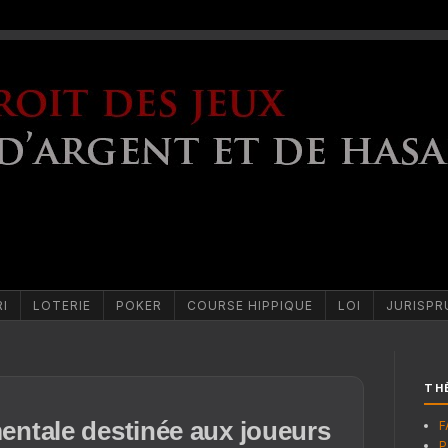
RI
LOTERIE
POKER
COURSE HIPPIQUE
LOI
JURISPR
TH
ntale destinée aux joueurs
F
P