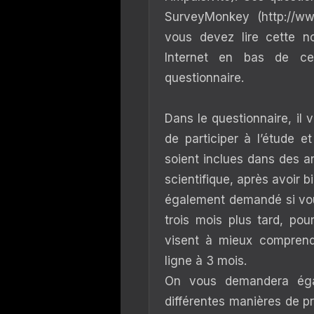
SurveyMonkey (http://ww
vous devez lire cette no
Internet en bas de ce 
questionnaire.
Dans le questionnaire, il
de participer à l’étude 
soient inclues dans des an
scientifique, après avoir 
également demandé si vou
trois mois plus tard, po
visent à mieux comprendr
ligne à 3 mois.
On vous demandera éga
différentes manières de pr