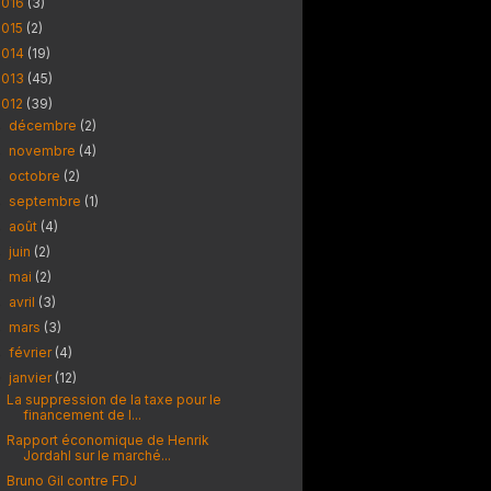
2016
(3)
2015
(2)
2014
(19)
2013
(45)
2012
(39)
décembre
(2)
►
novembre
(4)
►
octobre
(2)
►
septembre
(1)
►
août
(4)
►
juin
(2)
►
mai
(2)
►
avril
(3)
►
mars
(3)
►
février
(4)
►
janvier
(12)
▼
La suppression de la taxe pour le
financement de l...
Rapport économique de Henrik
Jordahl sur le marché...
Bruno Gil contre FDJ