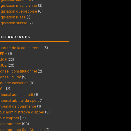
égislation mauricienne
(2)
égislation québecoise
(6)
égislation russe
(1)
égislation suisse
(2)
RISPRUDENCES
utorité de la concurrence
(5)
EDH
(1)
JCE
(22)
JUE
(20)
onseil constitutionnel
(2)
onseil d'Etat
(9)
our de cassation
(18)
GI
(12)
ribunal administratif
(1)
ribunal arbitral du sport
(1)
ribunal de commerce
(1)
our administrative d'appel
(3)
our d'appel
(15)
urisprudence
(93)
urisprudence Sud Africaine
(1)