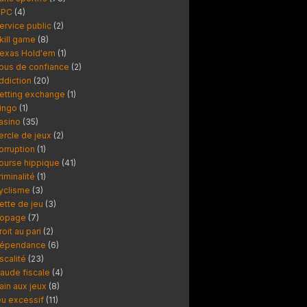
PC
(4)
ervice public
(2)
kill game
(8)
exas Hold'em
(1)
bus de confiance
(2)
ddiction
(20)
etting exchange
(1)
ingo
(1)
asino
(35)
ercle de jeux
(2)
orruption
(1)
ourse hippique
(41)
riminalité
(1)
yclisme
(3)
ette de jeu
(3)
opage
(7)
roit au pari
(2)
épendance
(6)
iscalité
(23)
raude fiscale
(4)
ain aux jeux
(8)
eu excessif
(11)