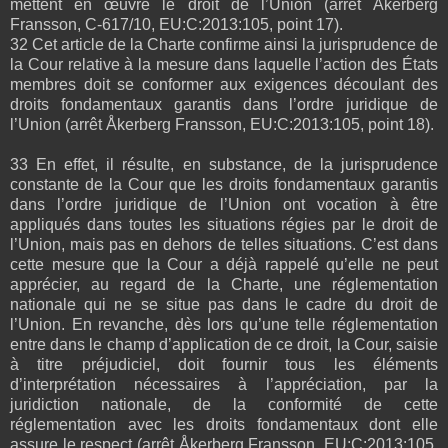
mettent en œuvre le droit de l’Union (arrêt Åkerberg
Fransson, C‑617/10, EU:C:2013:105, point 17).
32 Cet article de la Charte confirme ainsi la jurisprudence de
la Cour relative à la mesure dans laquelle l’action des États
membres doit se conformer aux exigences découlant des
droits fondamentaux garantis dans l’ordre juridique de
l’Union (arrêt Åkerberg Fransson, EU:C:2013:105, point 18).
33 En effet, il résulte, en substance, de la jurisprudence
constante de la Cour que les droits fondamentaux garantis
dans l’ordre juridique de l’Union ont vocation à être
appliqués dans toutes les situations régies par le droit de
l’Union, mais pas en dehors de telles situations. C’est dans
cette mesure que la Cour a déjà rappelé qu’elle ne peut
apprécier, au regard de la Charte, une réglementation
nationale qui ne se situe pas dans le cadre du droit de
l’Union. En revanche, dès lors qu’une telle réglementation
entre dans le champ d’application de ce droit, la Cour, saisie
à titre préjudiciel, doit fournir tous les éléments
d’interprétation nécessaires à l’appréciation, par la
juridiction nationale, de la conformité de cette
réglementation avec les droits fondamentaux dont elle
assure le respect (arrêt Åkerberg Fransson, EU:C:2013:105,