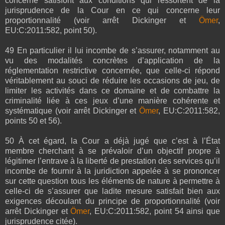
concerné satisfont aux conditions qui ressortent de la
jurisprudence de la Cour en ce qui concerne leur
proportionnalité (voir arrêt Dickinger et
Ömer
,
EU:C:2011:582, point 50).
49 En particulier il lui incombe de s’assurer, notamment au
vu des modalités concrètes d’application de la
réglementation restrictive concernée, que celle-ci répond
véritablement au souci de réduire les occasions de jeu, de
limiter les activités dans ce domaine et de combattre la
criminalité liée à ces jeux d’une manière cohérente et
systématique (voir arrêt Dickinger et
Ömer
, EU:C:2011:582,
points 50 et 56).
50 À cet égard, la Cour a déjà jugé que c’est à l’État
membre cherchant à se prévaloir d’un objectif propre à
légitimer l’entrave à la liberté de prestation des services qu’il
incombe de fournir à la juridiction appelée à se prononcer
sur cette question tous les éléments de nature à permettre à
celle-ci de s’assurer que ladite mesure satisfait bien aux
exigences découlant du principe de proportionnalité (voir
arrêt Dickinger et
Ömer
, EU:C:2011:582, point 54 ainsi que
jurisprudence citée).