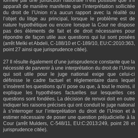
formée par une juridiction nationale n’est possible que s’il
apparaît de manière manifeste que l’interprétation sollicitée
du droit de l’Union n’a aucun rapport avec la réalité ou
l’objet du litige au principal, lorsque le problème est de
nature hypothétique ou encore lorsque la Cour ne dispose
pas des éléments de fait et de droit nécessaires pour
répondre de façon utile aux questions qui lui sont posées
(arrêt Melki et Abdeli, C‑188/10 et C‑189/10, EU:C:2010:363,
point 27 ainsi que jurisprudence citée).
27 Il résulte également d’une jurisprudence constante que la
nécessité de parvenir à une interprétation du droit de l’Union
qui soit utile pour le juge national exige que celui-ci
définisse le cadre factuel et réglementaire dans lequel
s’insèrent les questions qu’il pose ou que, à tout le moins, il
explique les hypothèses factuelles sur lesquelles ces
questions sont fondées. La décision de renvoi doit en outre
indiquer les raisons précises qui ont conduit le juge national
à s’interroger sur l’interprétation du droit de l’Union et à
estimer nécessaire de poser une question préjudicielle à la
Cour (arrêt Mulders, C‑548/11, EU:C:2013:249, point 28 et
jurisprudence citée).