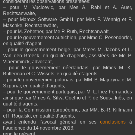
considérant les observations présentées:
– pour M. Vucicevic, par Mes A. Rabl et A. Auer,
Rechtsanwälte,
– pour Maroxx Software GmbH, par Mes F. Wennig et F.
Maschke, Rechtsanwälte,
– pour M. Zehetner, par Me P. Ruth, Rechtsanwalt,
– pour le gouvernement autrichien, par Mme C. Pesendorfer,
en qualité d’agent,
– pour le gouvernement belge, par Mmes M. Jacobs et L.
Van den Broeck, en qualité d’agents, assistées de Me P.
Vlaemminck, advocaat,
– pour le gouvernement néerlandais, par Mmes M. K.
Bulterman et C. Wissels, en qualité d’agents,
– pour le gouvernement polonais, par MM. B. Majczyna et M.
Szpunar, en qualité d’agents,
– pour le gouvernement portugais, par M. L. Inez Fernandes
ainsi que par Mmes A. Silva Coelho et P. de Sousa Inês, en
qualité d’agents,
– pour la Commission européenne, par MM. B.‑R. Killmann
et I. Rogalski, en qualité d’agents,
ayant entendu l’avocat général en ses
conclusions
à
l’audience du 14 novembre 2013,
rend le présent