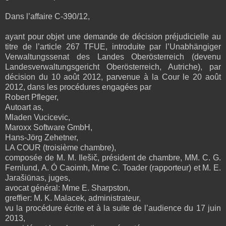
Dans l’affaire C‑390/12,
ayant pour objet une demande de décision préjudicielle au
titre de l’article 267 TFUE, introduite par l’Unabhängiger
Verwaltungssenat des Landes Oberösterreich (devenu
Landesverwaltungsgericht Oberösterreich, Autriche), par
décision du 10 août 2012, parvenue à la Cour le 20 août
2012, dans les procédures engagées par
Robert Pfleger,
Autoart as,
Mladen Vucicevic,
Maroxx Software GmbH,
Hans-Jörg Zehetner,
LA COUR (troisième chambre),
composée de M. M. Ilešič, président de chambre, MM. C. G.
Fernlund, A. Ó Caoimh, Mme C. Toader (rapporteur) et M. E.
Jarašiūnas, juges,
avocat général: Mme E. Sharpston,
greffier: M. K. Malacek, administrateur,
vu la procédure écrite et à la suite de l’audience du 17 juin
2013,