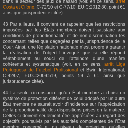
dans le secteur des jeux de hasard (voir, en ce sens,
arrêt
Costa et Cifone
, C‑72/10 et C‑77/10, EU:C:2012:80, point 61
ainsi que jurisprudence citée).
43 Par ailleurs, il convient de rappeler que les restrictions
imposées par les États membres doivent satisfaire aux
conditions de proportionnalité et de non-discrimination les
concernant, telles que dégagées par la jurisprudence de la
Cour. Ainsi, une législation nationale n’est propre à garantir
la réalisation de l’objectif invoqué que si elle répond
véritablement au souci de l’atteindre d’une manière
cohérente et systématique (voir, en ce sens,
arrêt Liga
Portuguesa de Futebol Profissional
et Bwin International,
C‑42/07, EU:C:2009:519, points 59 à 61 ainsi que
jurisprudence citée).
44 La seule circonstance qu’un État membre a choisi un
système de protection différent de celui adopté par un autre
État membre ne saurait avoir d’incidence sur l’appréciation
de la proportionnalité des dispositions prises en la matière.
Celles-ci doivent seulement être appréciées au regard des
objectifs poursuivis par les autorités compétentes de l’État
membre concerné et du niveau de protection qu’elles